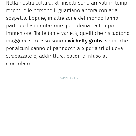
Storiche. Curiosa e schietta, scrive di lifestyle, food e
Nella nostra cultura, gli insetti sono arrivati in tempi
green dal 2018.
recenti e le persone li guardano ancora con aria
sospetta. Eppure, in altre zone del mondo fanno
parte dell’alimentazione quotidiana da tempo
immemore. Tra le tante varietà, quelli che riscuotono
maggiore successo sono i
wichetty grubs
, vermi che
per alcuni sanno di pannocchia e per altri di uova
strapazzate o, addirittura, bacon e infuso al
cioccolato.