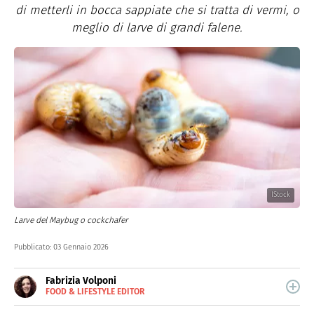
di metterli in bocca sappiate che si tratta di vermi, o
meglio di larve di grandi falene.
IStock
Larve del Maybug o cockchafer
Pubblicato:
03 Gennaio 2026
Fabrizia Volponi
FOOD & LIFESTYLE EDITOR
E-
Nata nella città delle 100 torri, è laureata in Scienze
MAIL