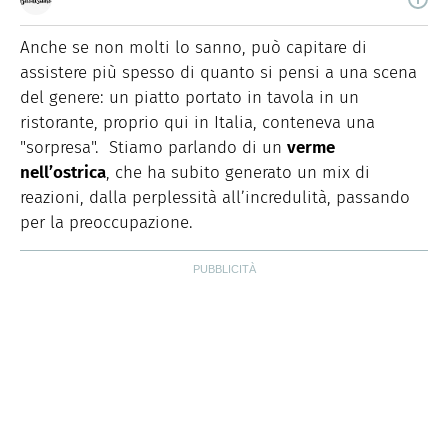
Buonissimo è il magazine di cucina di Italiaonline nel
quale trovi idee veloci, facili e spiegate passo passo.
Anche se non molti lo sanno, può capitare di
assistere più spesso di quanto si pensi a una scena
del genere: un piatto portato in tavola in un
ristorante, proprio qui in Italia, conteneva una
"sorpresa". Stiamo parlando di un
verme
nell’ostrica
, che ha subito generato un mix di
reazioni, dalla perplessità all’incredulità, passando
per la preoccupazione.