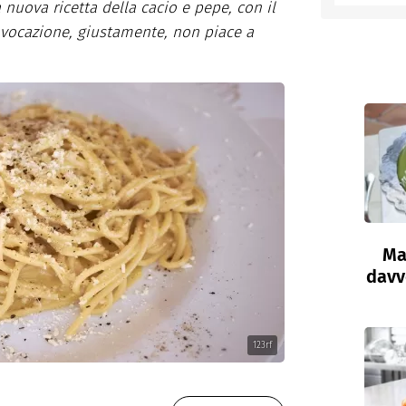
nuova ricetta della cacio e pepe, con il
rovocazione, giustamente, non piace a
entino
Ma
davve
123rf