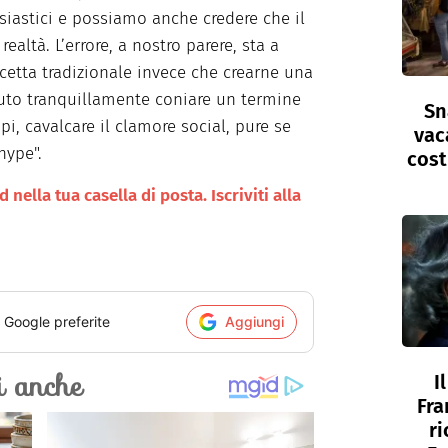
iastici e possiamo anche credere che il
altà. L’errore, a nostro parere, sta a
cetta tradizionale invece che crearne una
tuto tranquillamente coniare un termine
Sn
pi, cavalcare il clamore social, pure se
vac
hype".
cost
nella tua casella di posta. Iscriviti alla
i Google preferite
Aggiungi
I
Fra
ri