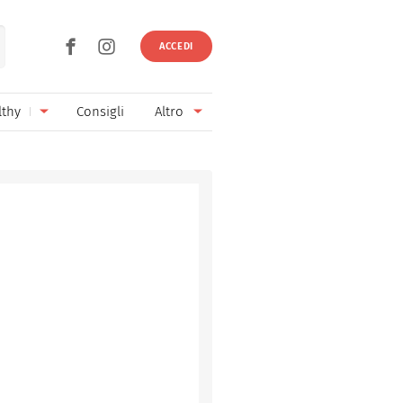
ACCEDI
lthy
Consigli
Altro
Ricette vegetariane
Ingredienti
Ricette vegane
Vini & Birre
Senza glutine
Cucina regionale
Senza lattosio
Cucina internazionale
Senza zucchero
Esperti
Senza burro
Contatti
Senza lievito