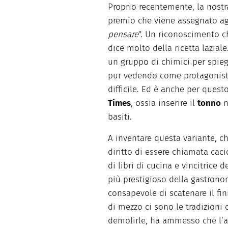
Proprio recentemente, la nost
premio che viene assegnato agl
pensare
". Un riconoscimento c
dice molto della ricetta lazial
un gruppo di chimici per spieg
pur vedendo come protagonisti 
difficile. Ed è anche per quest
Times
, ossia inserire il
tonno
n
basiti.
A inventare questa variante, c
diritto di essere chiamata caci
di libri di cucina e vincitrice
più prestigioso della gastron
consapevole di scatenare il f
di mezzo ci sono le tradizioni 
demolirle, ha ammesso che l’