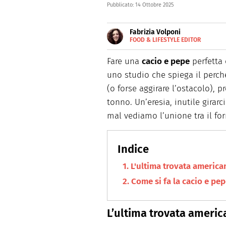
Pubblicato:
14 Ottobre 2025
Fabrizia Volponi
FOOD & LIFESTYLE EDITOR
E-
Nata nella città delle 100 torr
MAIL
schietta, scrive di lifestyle, 
Fare una
cacio e pepe
perfetta 
uno studio che spiega il perch
(o forse aggirare l’ostacolo), 
tonno. Un’eresia, inutile girarc
mal vediamo l’unione tra il for
L'ultima trovata american
Come si fa la cacio e pe
L’ultima trovata americ