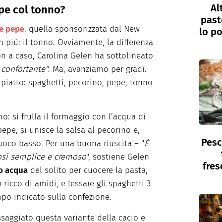
Al
epe col tonno?
past
 e pepe
, quella sponsorizzata dal New
lo po
 più: il tonno. Ovviamente, la differenza
on a caso, Carolina Gelen ha sottolineato
 confortante"
. Ma, avanziamo per gradi.
 piatto: spaghetti, pecorino, pepe, tonno
: si frulla il formaggio con l’acqua di
 pepe, si unisce la salsa al pecorino e,
Pesc
fuoco basso. Per una buona riuscita – "
È
 così semplice e cremoso
", sostiene Gelen
fres
o acqua
del solito per cuocere la pasta,
 ricco di amidi, e lessare gli spaghetti 3
po indicato sulla confezione.
saggiato questa variante della cacio e