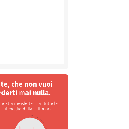
 te, che non vuoi
derti mai nulla.
a nostra newsletter con tutte le
 e il meglio della settimana