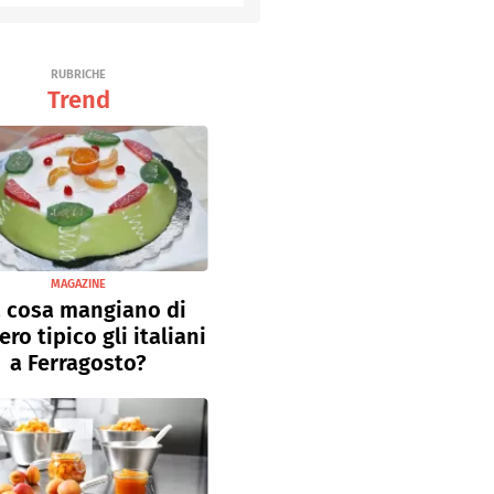
Senza uova
Ricette light
RUBRICHE
Trend
MAGAZINE
 cosa mangiano di
ro tipico gli italiani
a Ferragosto?