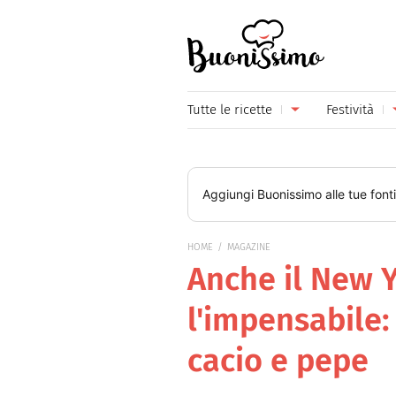
Buonissimo
Tutte le ricette
Festività
Antipasti
Capoda
Primi piatti
Carneva
Aggiungi
Buonissimo
alle tue font
Secondi piatti
Festa d
HOME
MAGAZINE
Piatti unici
Festa d
Anche il New 
Contorni
Festa d
l'impensabile: 
Formaggi
Hallow
cacio e pepe
Frutta
Natale