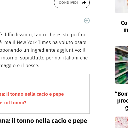
CONDIVIDI
Co
i, è laureata in Scienze Storiche. Curiosa e
m
food e green dal 2018.
è difficilissimo, tanto che esiste perfino
é, ma il New York Times ha voluto osare
proponendo un ingrediente aggiuntivo: il
i intorno, soprattutto per noi italiani che
maggio e il pesce.
“Bom
a: il tonno nella cacio e pepe
prod
pe col tonno?
g
ana: il tonno nella cacio e pepe