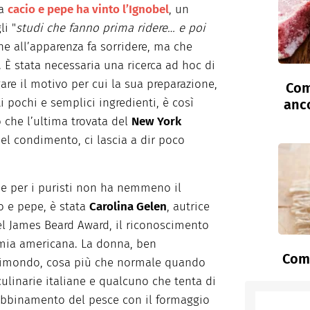
ra
cacio e pepe ha vinto l’Ignobel
, un
i "
studi che fanno prima ridere… e poi
he all’apparenza fa sorridere, ma che
e. È stata necessaria una ricerca ad hoc di
are il motivo per cui la sua preparazione,
Com
pochi e semplici ingredienti, è così
anc
o che l’ultima trovata del
New York
el condimento, ci lascia a dir poco
he per i puristi non ha nemmeno il
o e pepe, è stata
Carolina Gelen
, autrice
 del James Beard Award, il riconoscimento
omia americana. La donna, ben
Come
inimondo, cosa più che normale quando
culinarie italiane e qualcuno che tenta di
abbinamento del pesce con il formaggio