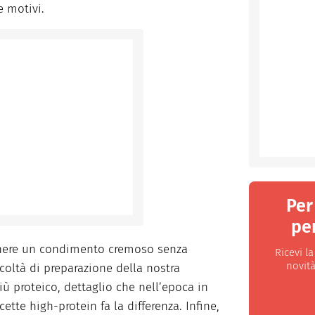
e motivi.
Per
per
enere un condimento cremoso senza
Ricevi l
novità
ficoltà di preparazione della nostra
 più proteico, dettaglio che nell’epoca in
cette high-protein fa la differenza. Infine,