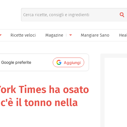
Ricette veloci
Magazine
Mangiare Sano
Hea
nno
Gelati
News
le
Pane pizza focacce
i Google preferite
Aggiungi
ella Donna
Salse e sughi
ella Mamma
Marmellate e confetture
York Times ha osato
el Papà
Conserve
c'è il tonno nella
een
Ricette di base
Bevande