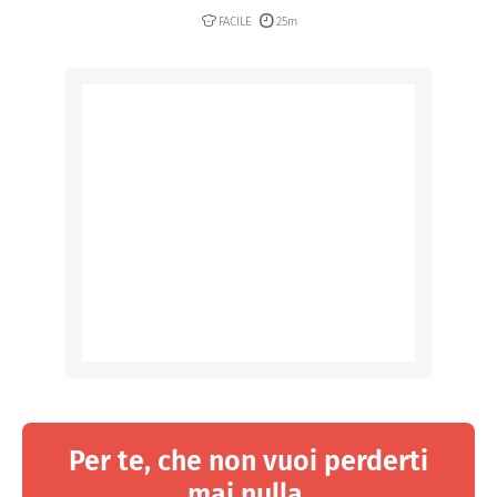
FACILE
25m
Per te, che non vuoi perderti
mai nulla.