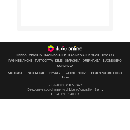
LIBERO
VIRGILIO
PAGINEGIALLE
PAGINEGIALLE SHOP
PGCASA
PAGINEBIANCHE
TUTTOCITTÀ
DILEI
SIVIAGGIA
QUIFINANZA
BUONISSIMO
SUPEREVA
Chi siamo
Note Legali
Privacy
Cookie Policy
Preferenze sui cookie
Aiuto
© Italiaonline S.p.A. 2026
Direzione e coordinamento di Libero Acquisition S.á r.l.
P. IVA 03970540963