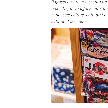
Il grocery tourism racconta u
Dolci
Pasqua
una città, dove ogni acquisto 
San Val
conoscere culture, abitudini e
subirne il fascino?