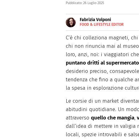
Pubblicato:
26 Luglio 2025
Fabrizia Volponi
FOOD & LIFESTYLE EDITOR
E-
Nata nella città delle 100 torr
MAIL
schietta, scrive di lifestyle, 
C’è chi colleziona magneti, chi
chi non rinuncia mai al museo
loro, anzi, noi: i viaggiatori c
puntano dritti al supermercato
desiderio preciso, consapevole,
tendenza che fino a qualche 
la spesa in esplorazione cultur
Le corsie di un market diventan
abitudini quotidiane. Un modo
attraverso
quello che mangia
,
v
dall’idea di mettere in valigia
locali, spezie introvabili e sal