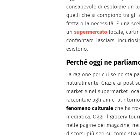
consapevole di esplorare un 
quelli che si compiono tra gli 
fretta o la necessità. È una sce
un
supermercato
locale, carti
confrontare, lasciarsi incurio
esistono.
Perché oggi ne parliamo
La ragione per cui se ne sta pa
naturalmente. Grazie ai post su
market e nei supermarket local
raccontare agli amici al ritorn
fenomeno culturale
che ha trov
mediatica. Oggi il grocery tou
nelle pagine dei magazine, nei 
discorsi più seri su come stia