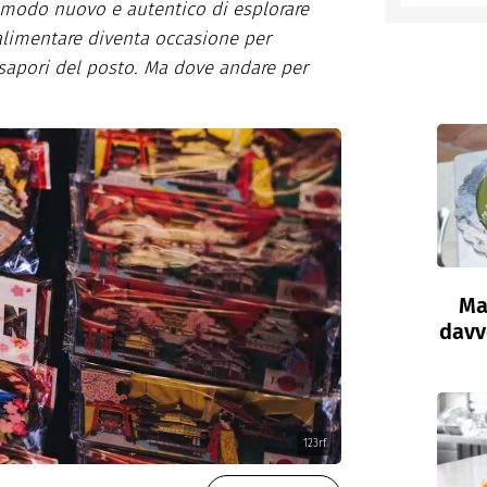
n modo nuovo e autentico di esplorare
alimentare diventa occasione per
entino
 sapori del posto. Ma dove andare per
Ma
davve
123rf