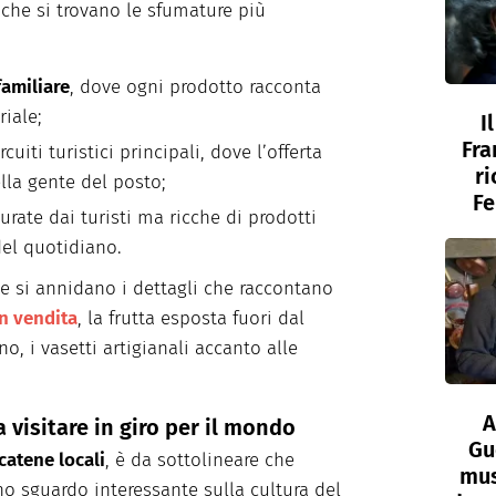
 che si trovano le sfumature più
familiare
, dove ogni prodotto racconta
riale;
I
Fra
ircuiti turistici principali, dove l’offerta
ri
lla gente del posto;
Fe
urate dai turisti ma ricche di prodotti
del quotidiano.
he si annidano i dettagli che raccontano
n vendita
, la frutta esposta fuori dal
no, i vasetti artigianali accanto alle
A
 visitare in giro per il mondo
Gu
catene locali
, è da sottolineare che
mus
o sguardo interessante sulla cultura del