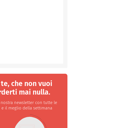
 te, che non vuoi
derti mai nulla.
a nostra newsletter con tutte le
 e il meglio della settimana