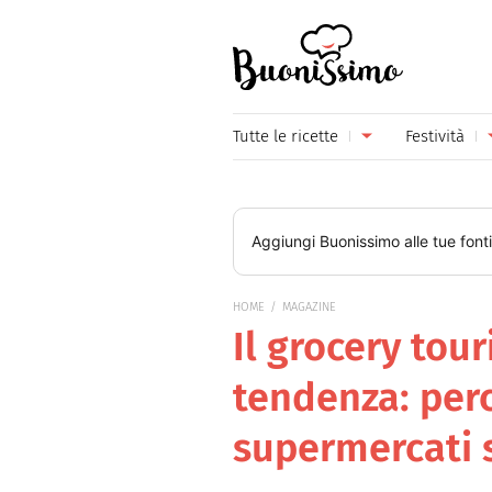
Buonissimo
Tutte le ricette
Festività
Antipasti
Capoda
Primi piatti
Carneva
Aggiungi
Buonissimo
alle tue font
Secondi piatti
Festa d
HOME
MAGAZINE
Piatti unici
Festa d
Il grocery tou
Contorni
Festa d
tendenza: perc
Formaggi
Hallow
supermercati s
Frutta
Natale