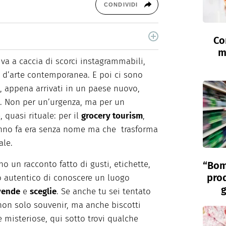
CONDIVIDI
Co
i, è laureata in Scienze Storiche. Curiosa e
m
food e green dal 2018.
 va a caccia di scorci instagrammabili,
 d’arte contemporanea. E poi ci sono
he, appena arrivati in un paese nuovo,
. Non per un’urgenza, ma per un
 quasi rituale: per il
grocery tourism
,
anno fa era senza nome ma che trasforma
ale.
o un racconto fatto di gusti, etichette,
“Bom
prod
 autentico di conoscere un luogo
g
ende
e
sceglie
. Se anche tu sei tentato
 non solo souvenir, ma anche biscotti
se misteriose, qui sotto trovi qualche