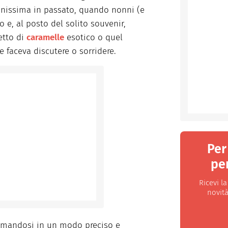
nissima in passato, quando nonni (e
o e, al posto del solito souvenir,
etto di
caramelle
esotico o quel
e faceva discutere o sorridere.
Per
per
Ricevi l
novità
formandosi in un modo preciso e