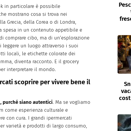
Pesc
ok in particolare è possibile
 che mostrano cosa si trova nei
fres
la Grecia, della Corea o di Londra,
a spesa in un contenuto appetibile e
o di comprare cibo, ma di un’esplorazione
i leggere un luogo attraverso i suoi
tti locali, le etichette colorate dei
omma, diventa racconto. E il grocery
er interpretare il mondo.
cati scoprire per vivere bene il
Sn
vac
cost
i, purché siano autentici
. Ma se vogliamo
ism come esperienza culturale e
ere con cura. I grandi ipermercati
r varietà e prodotti di largo consumo,