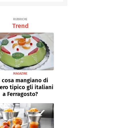
Senza uova
Ricette light
RUBRICHE
Trend
MAGAZINE
 cosa mangiano di
ro tipico gli italiani
a Ferragosto?