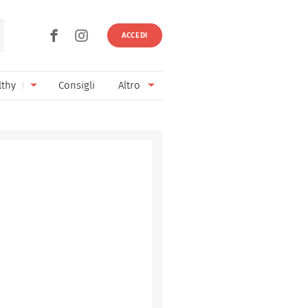
ACCEDI
lthy
Consigli
Altro
Ricette vegetariane
Ingredienti
Ricette vegane
Vini & Birre
Senza glutine
Cucina regionale
Senza lattosio
Cucina internazionale
Senza zucchero
Esperti
Senza burro
Contatti
Senza lievito