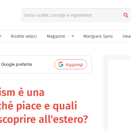
Ricette veloci
Magazine
Mangiare Sano
Hea
nno
Gelati
News
le
Pane pizza focacce
i Google preferite
Aggiungi
ella Donna
Salse e sughi
ella Mamma
Marmellate e confetture
rism è una
el Papà
Conserve
hé piace e quali
een
Ricette di base
coprire all'estero?
Bevande