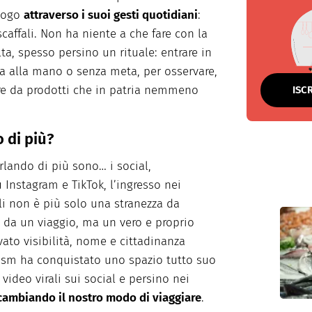
luogo
attraverso i suoi gesti quotidiani
:
scaffali. Non ha niente a che fare con la
lta, spesso persino un rituale: entrare in
na alla mano o senza meta, per osservare,
sire da prodotti che in patria nemmeno
ISC
 di più?
rlando di più sono… i social,
 Instagram e TikTok, l’ingresso nei
i non è più solo una stranezza da
o da un viaggio, ma un vero e proprio
ato visibilità, nome e cittadinanza
rism ha conquistato uno spazio tutto suo
video virali sui social e persino nei
cambiando il nostro modo di viaggiare
.