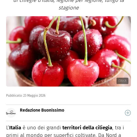
di ciliegie d'Italia, regione per regione, lungo la
stagione
IStock
Pubblicato:
23 Maggio 2026
Redazione Buonissimo
Buonissimo è il magazine di cucina di Italiaonline nel
quale trovi idee veloci, facili e spiegate passo passo.
L’
Italia
è uno dei grandi
territori della ciliegia
, tra i
primi al mondo per superfici coltivate. Da Nord a