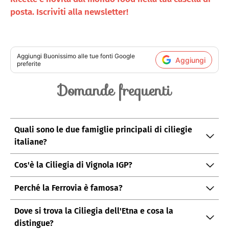
posta. Iscriviti alla newsletter!
Aggiungi
Buonissimo
alle tue fonti Google
Aggiungi
preferite
Domande frequenti
Quali sono le due famiglie principali di ciliegie
italiane?
Duroni (polpa soda, da fresco) e tenerine (più morbide,
Cos'è la Ciliegia di Vignola IGP?
per conserve).
Denominazione dell'area Modena-Bologna con molte
Perché la Ferrovia è famosa?
cultivar; raccolta a mano da maggio a metà luglio.
Varietà pugliese di grandi dimensioni, polpa croccante
Dove si trova la Ciliegia dell'Etna e cosa la
e sapore dolce, molto richiesta sui mercati.
distingue?