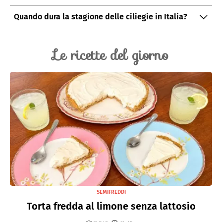
In Sicilia, coltivata su terreni vulcanici; è l'unica ciliegia
Quando dura la stagione delle ciliegie in Italia?
DOP del settore.
La raccolta parte a maggio dalle zone precoci e,
spostandosi verso sud e montagna, dura oltre due
Le ricette del giorno
mesi.
SEMIFREDDI
Torta fredda al limone senza lattosio