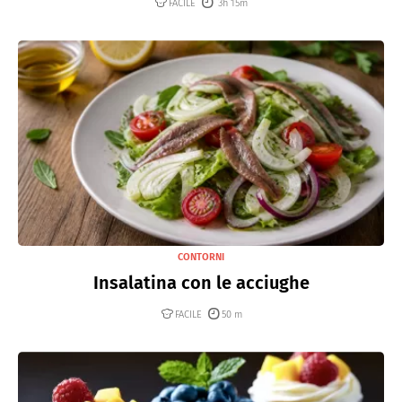
FACILE
3h 15m
CONTORNI
Insalatina con le acciughe
FACILE
50 m