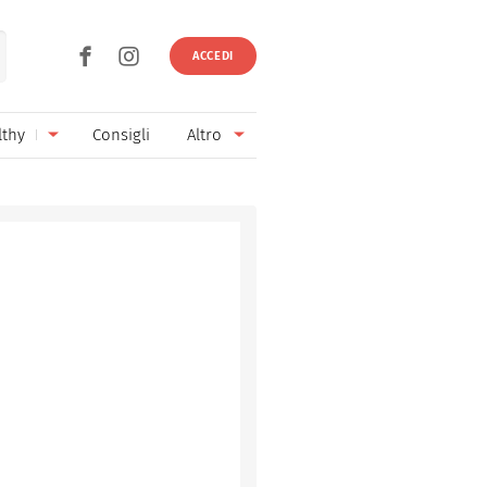
ACCEDI
lthy
Consigli
Altro
Ricette vegetariane
Ingredienti
Ricette vegane
Vini & Birre
Senza glutine
Cucina regionale
Senza lattosio
Cucina internazionale
Senza zucchero
Esperti
Senza burro
Contatti
Senza lievito