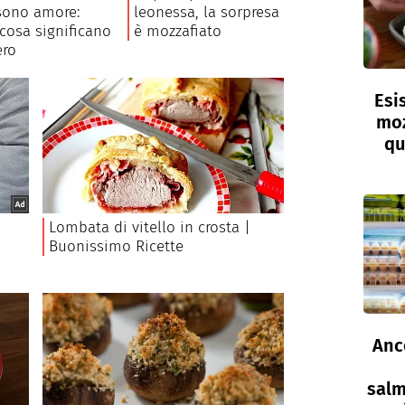
Esi
moz
qu
Anc
salm