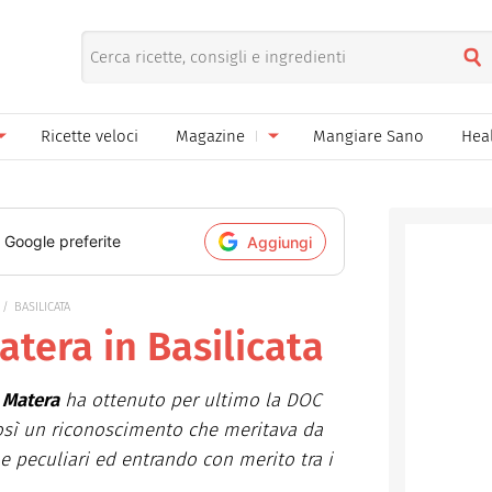
Ricette veloci
Magazine
Mangiare Sano
Hea
nno
Gelati
News
le
Pane pizza focacce
i Google preferite
Aggiungi
ella Donna
Salse e sughi
BASILICATA
ella Mamma
Marmellate e confetture
atera in Basilicata
el Papà
Conserve
i Matera
ha ottenuto per ultimo la DOC
een
Ricette di base
così un riconoscimento che meritava da
Bevande
e peculiari ed entrando con merito tra i