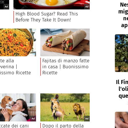
Nes
mig
n
ap
Il F
l'o
que