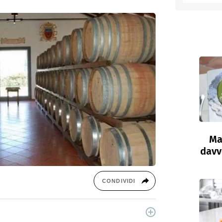
entino
Ma
davve
CONDIVIDI
cina di Italiaonline nel quale trovi idee veloci,