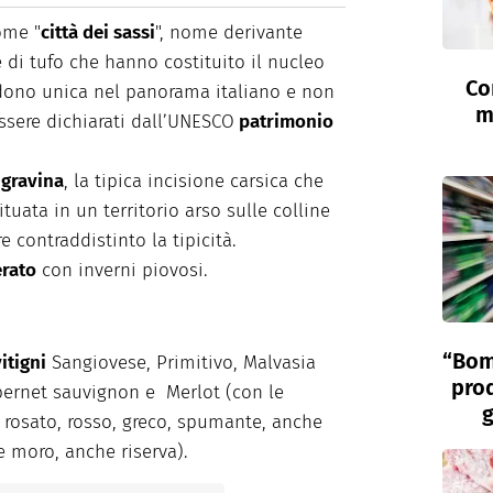
ome "
città dei sassi
", nome derivante
e di tufo che hanno costituito il nucleo
Co
ndono unica nel panorama italiano e non
m
ssere dichiarati dall’UNESCO
patrimonio
 gravina
, la tipica incisione carsica che
tuata in un territorio arso sulle colline
 contraddistinto la tipicità.
erato
con inverni piovosi.
“Bom
itigni
Sangiovese, Primitivo, Malvasia
prod
abernet sauvignon e Merlot (con le
g
, rosato, rosso, greco, spumante, anche
e moro, anche riserva).