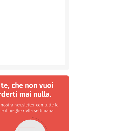
 te, che non vuoi
derti mai nulla.
a nostra newsletter con tutte le
 e il meglio della settimana