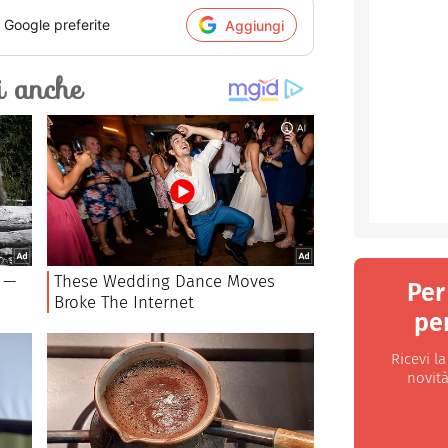
i Google preferite
Aggiungi
Per
per
Ricevi l
novità