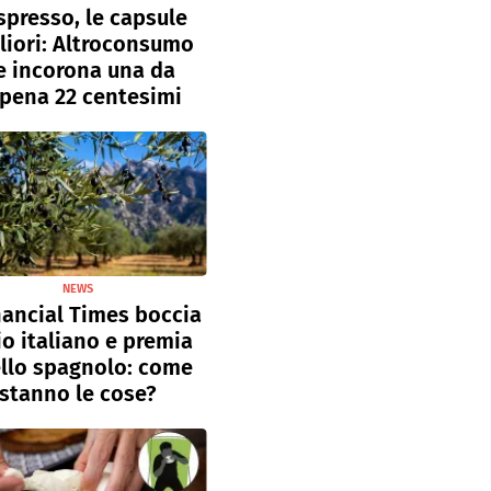
presso, le capsule
liori: Altroconsumo
e incorona una da
pena 22 centesimi
NEWS
inancial Times boccia
lio italiano e premia
llo spagnolo: come
stanno le cose?