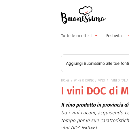
Buonissimo
Tutte le ricette
Festività
Antipasti
Capoda
Primi piatti
Carneva
Aggiungi
Buonissimo
alle tue font
Secondi piatti
Festa d
HOME
WINE & DRINK
VINO
I VINI D'ITALIA
Piatti unici
Festa d
I vini DOC di M
Contorni
Festa d
Il vino prodotto in provincia d
Formaggi
Hallow
tra i vini Lucani, acquisendo 
Frutta
Natale
tempo per le sue caratteristich
vini DOC italiani.