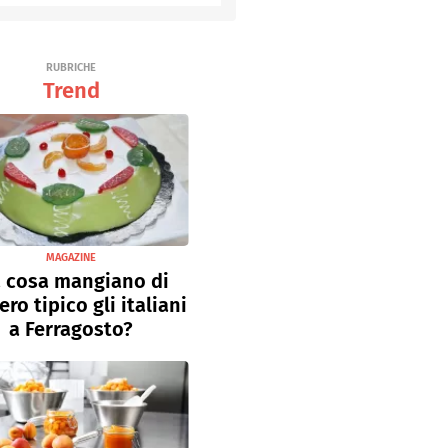
Senza uova
Ricette light
RUBRICHE
Trend
MAGAZINE
 cosa mangiano di
ro tipico gli italiani
a Ferragosto?