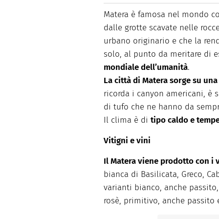
facili e spiegate passo passo.
Matera è famosa nel mondo c
dalle grotte scavate nelle rocc
urbano originario e che la re
solo, al punto da meritare di e
mondiale dell’umanità
.
La città di Matera sorge su una
ricorda i canyon americani, è si
di tufo che ne hanno da sempre
Il clima è di
tipo caldo e temp
Vitigni e vini
Il Matera viene prodotto con i v
bianca di Basilicata, Greco, C
varianti bianco, anche passito
rosè, primitivo, anche passito 