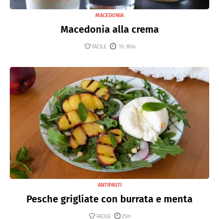
MACEDONIA
Macedonia alla crema
FACILE
1h 30m
ANTIPASTI
Pesche grigliate con burrata e menta
FACILE
25m