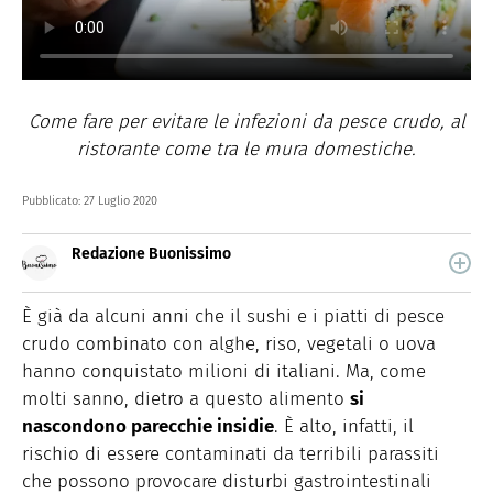
Come fare per evitare le infezioni da pesce crudo, al
ristorante come tra le mura domestiche.
Pubblicato:
27 Luglio 2020
Redazione Buonissimo
Buonissimo è il magazine di cucina di Italiaonline nel
quale trovi idee veloci, facili e spiegate passo passo.
È già da alcuni anni che il sushi e i piatti di pesce
crudo combinato con alghe, riso, vegetali o uova
hanno conquistato milioni di italiani. Ma, come
molti sanno, dietro a questo alimento
si
nascondono parecchie insidie
. È alto, infatti, il
rischio di essere contaminati da terribili parassiti
che possono provocare disturbi gastrointestinali