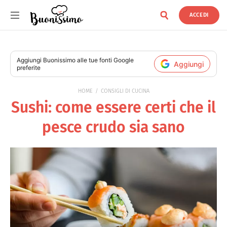
ACCEDI
Buonissimo
Aggiungi
Buonissimo
alle tue fonti Google
Aggiungi
preferite
HOME
CONSIGLI DI CUCINA
Sushi: come essere certi che il
pesce crudo sia sano