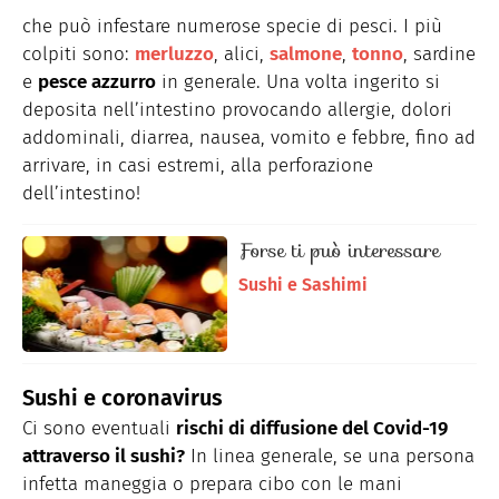
che può infestare numerose specie di pesci. I più
colpiti sono:
merluzzo
, alici,
salmone
,
tonno
, sardine
e
pesce azzurro
in generale. Una volta ingerito si
deposita nell’intestino provocando allergie, dolori
addominali, diarrea, nausea, vomito e febbre, fino ad
arrivare, in casi estremi, alla perforazione
dell’intestino!
Forse ti può interessare
Sushi e Sashimi
Sushi e coronavirus
Ci sono eventuali
rischi di diffusione del Covid-19
attraverso il sushi?
In linea generale, se una persona
infetta maneggia o prepara cibo con le mani