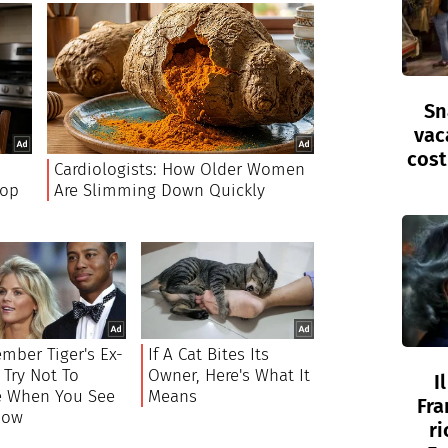
Sn
vac
cost
I
Fra
ri