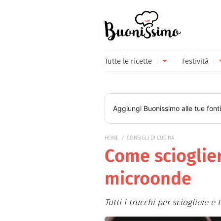
Buonissimo
Tutte le ricette
Festività
Antipasti
Capoda
Primi piatti
Carneva
Aggiungi
Buonissimo
alle tue font
Secondi piatti
Festa d
HOME
CONSIGLI DI CUCINA
Piatti unici
Festa d
Come scioglier
Contorni
Festa d
microonde
Formaggi
Hallow
Tutti i trucchi per sciogliere e
Frutta
Natale