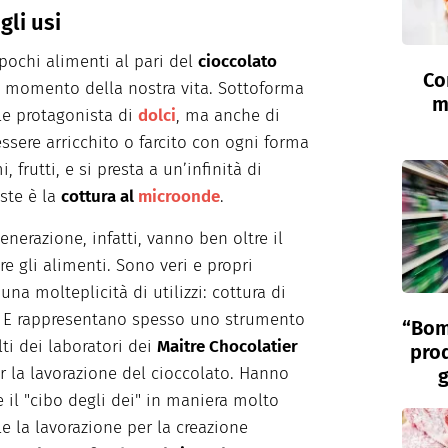
gli usi
 pochi alimenti al pari del
cioccolato
Co
i momento della nostra vita. Sottoforma
m
ile protagonista di
dolci
, ma anche di
essere arricchito o farcito con ogni forma
 frutti, e si presta a un’infinità di
este è la
cottura al
microonde
.
enerazione, infatti, vanno ben oltre il
e gli alimenti. Sono veri e propri
una molteplicità di utilizzi: cottura di
e. E rappresentano spesso uno strumento
“Bom
ti dei laboratori dei
Maitre Chocolatier
prod
er la lavorazione del cioccolato. Hanno
g
re il "cibo degli dei" in maniera molto
e la lavorazione per la creazione