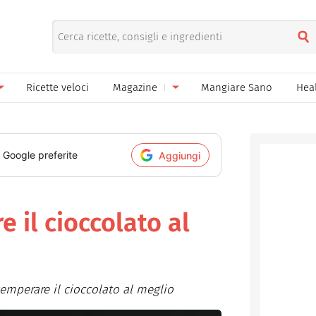
Ricette veloci
Magazine
Mangiare Sano
Hea
nno
Gelati
News
le
Pane pizza focacce
i Google preferite
Aggiungi
ella Donna
Salse e sughi
ella Mamma
Marmellate e confetture
e il cioccolato al
el Papà
Conserve
een
Ricette di base
 temperare il cioccolato al meglio
Bevande