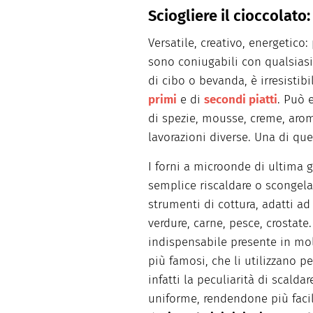
facili e spiegate passo passo.
Sciogliere il cioccolato: 
Versatile, creativo, energetico:
sono coniugabili con qualsias
di cibo o bevanda, è irresistib
primi
e di
secondi piatti
. Può 
di spezie, mousse, creme, aromi,
lavorazioni diverse. Una di qu
I forni a microonde di ultima g
semplice riscaldare o scongelar
strumenti di cottura, adatti ad 
verdure, carne, pesce, crostat
indispensabile presente in mol
più famosi, che li utilizzano p
infatti la peculiarità di scalda
uniforme, rendendone più facil