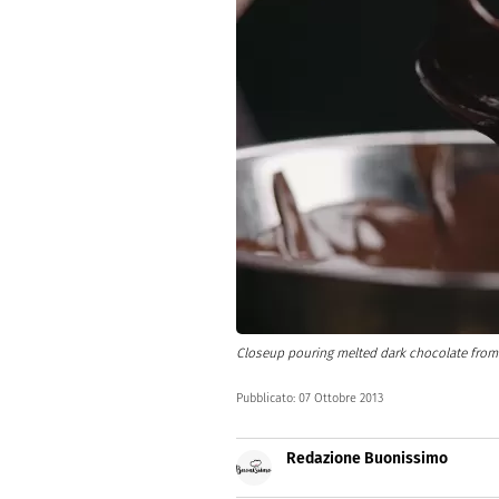
Dolci
Pasqua
San Val
Closeup pouring melted dark chocolate from
Pubblicato:
07 Ottobre 2013
Redazione Buonissimo
Buonissimo è il magazine di cu