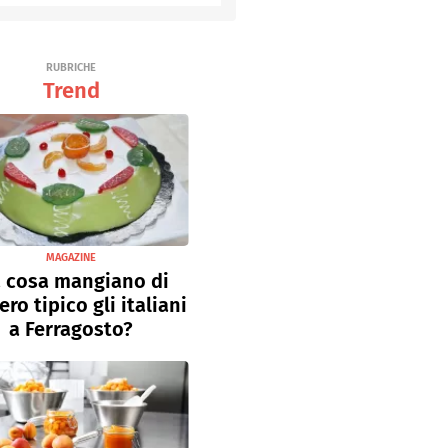
Senza uova
Ricette light
RUBRICHE
Trend
MAGAZINE
 cosa mangiano di
ro tipico gli italiani
a Ferragosto?