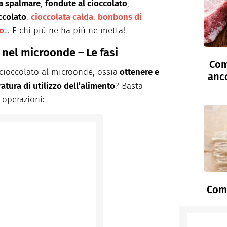
a spalmare
,
fondute al cioccolato
,
occolato
,
cioccolata calda
,
bonbons di
to
… E chi più ne ha più ne metta!
 nel microonde – Le fasi
Com
cioccolato al microonde, ossia
ottenere e
anc
tura di utilizzo dell’alimento
? Basta
 operazioni:
Come