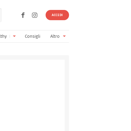
ACCEDI
lthy
Consigli
Altro
Ricette vegetariane
Ingredienti
Ricette vegane
Vini & Birre
Senza glutine
Cucina regionale
Senza lattosio
Cucina internazionale
Senza zucchero
Esperti
Senza burro
Contatti
Senza lievito