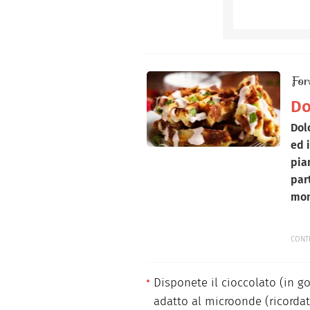
For
Do
Dol
ed 
pia
par
mon
CONT
Disponete il cioccolato (in g
adatto al microonde (ricordat