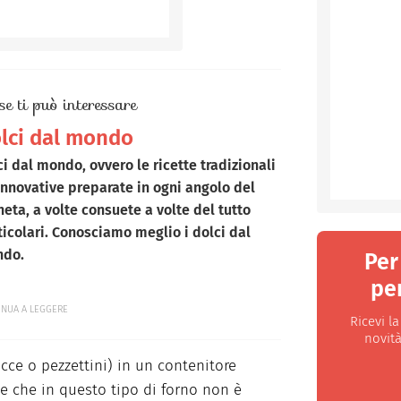
se ti può interessare
lci dal mondo
ci dal mondo
, ovvero le ricette tradizionali
innovative preparate in ogni angolo del
neta, a volte consuete a volte del tutto
ticolari. Conosciamo meglio i dolci dal
do.
Per
per
INUA A LEGGERE
Ricevi l
novità
occe o pezzettini) in un contenitore
e che in questo tipo di forno non è