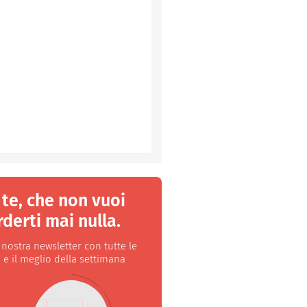
 te, che non vuoi
derti mai nulla.
a nostra newsletter con tutte le
 e il meglio della settimana