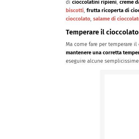
di
cioccolatini ripieni
,
creme d
biscotti
,
frutta ricoperta di ci
cioccolato
,
salame di cioccola
Temperare il cioccolato
Ma come fare per temperare il 
mantenere una corretta tempera
eseguire alcune semplicissime