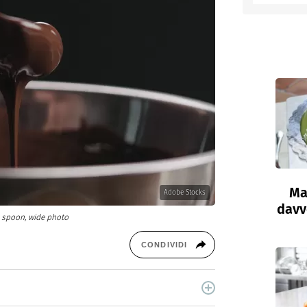
entino
Ma
Adobe Stocks
davve
 spoon, wide photo
CONDIVIDI
cina di Italiaonline nel quale trovi idee veloci,