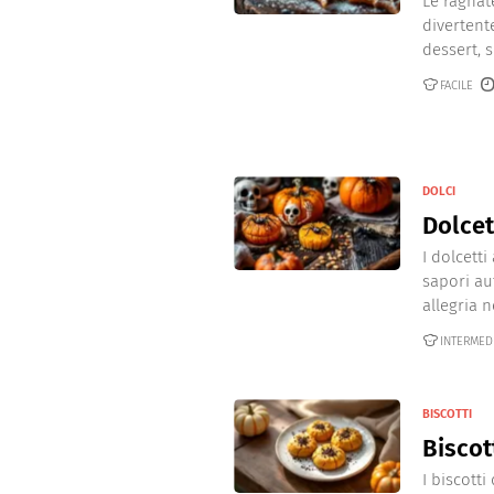
Le ragnat
divertent
dessert, s
FACILE
DOLCI
Dolcet
I dolcett
sapori au
allegria ne
INTERMED
BISCOTTI
Biscot
I biscott