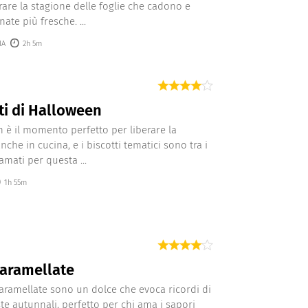
rare la stagione delle foglie che cadono e
nate più fresche. ...
IA
2h 5m
ti di Halloween
 è il momento perfetto per liberare la
nche in cucina, e i biscotti tematici sono tra i
amati per questa ...
1h 55m
caramellate
aramellate sono un dolce che evoca ricordi di
ste autunnali, perfetto per chi ama i sapori