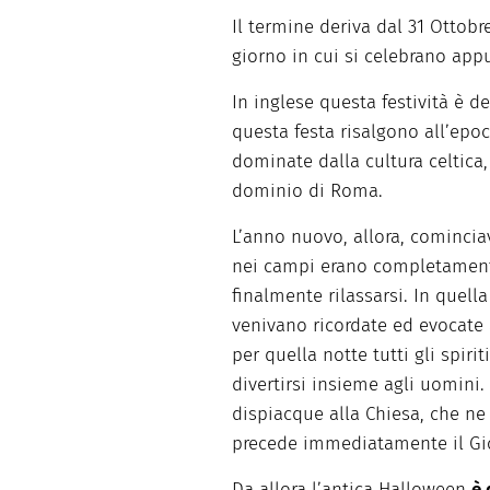
Il termine deriva dal 31 Ottobre
giorno in cui si celebrano appu
In inglese questa festività è
questa festa risalgono all’epoc
dominate dalla cultura celtica,
dominio di Roma.
L’anno nuovo, allora, comincia
nei campi erano completament
finalmente rilassarsi. In quella
venivano ricordate ed evocate a
per quella notte tutti gli spirit
divertirsi insieme agli uomini.
dispiacque alla Chiesa, che ne 
precede immediatamente il Gio
Da allora l’antica Halloween
è 