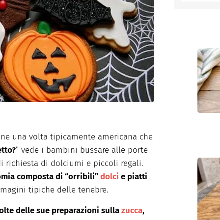
entino
one una volta tipicamente americana che
etto?
” vede i bambini bussare alle porte
di richiesta di dolciumi e piccoli regali.
mia composta di “orribili”
dolci
e piatti
mmagini tipiche delle tenebre.
lte delle sue preparazioni sulla
zucca
,