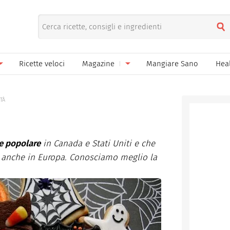
Ricette veloci
Magazine
Mangiare Sano
Hea
nno
Gelati
News
ITÀ
le
Pane pizza focacce
ella Donna
Salse e sughi
e popolare
in Canada e Stati Uniti e che
ella Mamma
Marmellate e confetture
a anche in Europa. Conosciamo meglio la
el Papà
Conserve
een
Ricette di base
Bevande