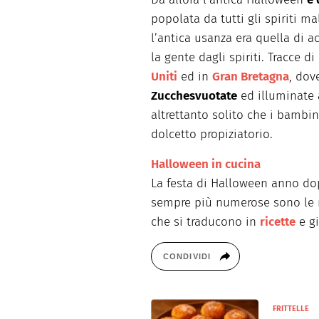
popolata da tutti gli spiriti m
l’antica usanza era quella di a
la gente dagli spiriti. Tracce
Uniti
ed in
Gran Bretagna
, dov
Zucche
svuotate
ed illuminate 
altrettanto solito che i bambi
dolcetto propiziatorio.
Halloween in cucina
La festa di Halloween anno do
sempre più numerose sono le r
che si traducono in
ricette
e gi
CONDIVIDI
FRITTELLE