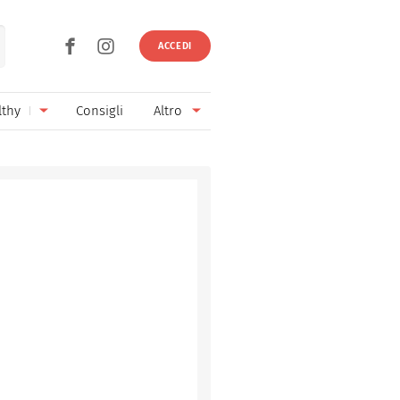
ACCEDI
lthy
Consigli
Altro
Ricette vegetariane
Ingredienti
Ricette vegane
Vini & Birre
Senza glutine
Cucina regionale
Senza lattosio
Cucina internazionale
Senza zucchero
Esperti
Senza burro
Contatti
Senza lievito