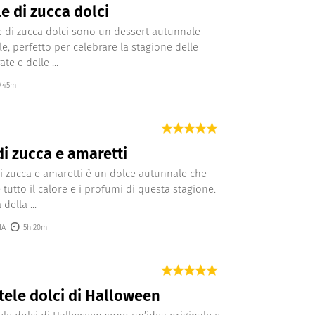
le di zucca dolci
lle di zucca dolci sono un dessert autunnale
ile, perfetto per celebrare la stagione delle
ate e delle ...
45m
di zucca e amaretti
di zucca e amaretti è un dolce autunnale che
 tutto il calore e i profumi di questa stagione.
della ...
IA
5h 20m
ele dolci di Halloween