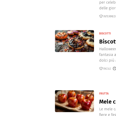
per celeb
delle gior
INTERMED
BISCOTTI
Biscot
Halloween
fantasia a
dolci più 
FACILE
FRUTTA
Mele 
Le mele c
fiere e fe