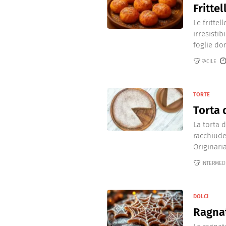
Frittel
Le fritte
irresistib
foglie dor
FACILE
TORTE
Torta 
La torta 
racchiude
Originaria 
INTERMED
DOLCI
Ragnat