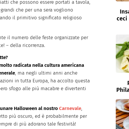
iatti che possono essere portati a tavola,
ù grandi che per una sera vogliono
Ins
ndo il primitivo significato religioso
ceci
e il numero delle feste organizzate per
e! – della ricorrenza.
tte?
molto radicata nella cultura americana
enerale
, ma negli ultimi anni anche
 nazioni in tutta Europa, ha accolto questa
bero sfogo alle più macabre e divertenti
Phil
unare Halloween al nostro
Carnevale
,
etto più oscuro, ed è probabilmente per
mpre di più adorano tale festività!