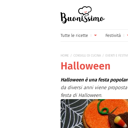
Buonissimo
Tutte le ricette
Festività
Antipasti
Capoda
HOME
CONSIGLI DI CUCINA
EVENTI E FESTIV
Primi piatti
Carneva
Halloween
Secondi piatti
Festa d
Halloween è una festa popolar
Piatti unici
Festa d
da diversi anni viene propost
festa di Halloween.
Contorni
Festa d
Formaggi
Hallow
Frutta
Natale