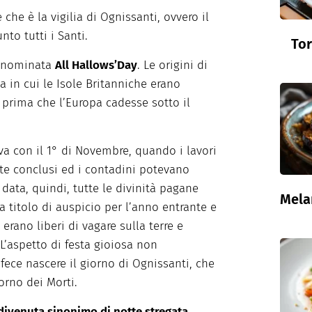
 che è la vigilia di Ognissanti, ovvero il
nto tutti i Santi.
Tor
 denominata
All Hallows’Day
. Le origini di
a in cui le Isole Britanniche erano
 prima che l’Europa cadesse sotto il
va con il 1° di Novembre, quando i lavori
e conclusi ed i contadini potevano
 data, quindi, tutte le divinità pagane
Mela
 titolo di auspicio per l’anno entrante e
i erano liberi di vagare sulla terre e
 L’aspetto di festa gioiosa non
fece nascere il giorno di Ognissanti, che
rno dei Morti.
divenuta sinonimo di notte stregata
,