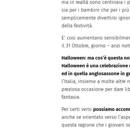
ma in realtà sono centinaia i p
sia per i bambini che per i pi
semplicemente divertirsi ignora
della festività.
E’ cosi aumentano sensibilment
il 31 Ottobre, giorno – anzi nott
Halloween: ma cos’è questa no
Halloween è
una celebrazione 
ed in quella anglosassone in g
l’Italia, insieme a molte altre
preziosa occasione per dare li
fantasie.
Per certi versi
possiamo accom
anche se orientato verso l’asp
questa ragione che i giovani se