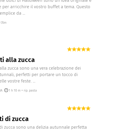
ele dolci di Halloween sono un’idea originale e
e per arricchire il vostro buffet a tema. Questo
emplice da ...
35m
ti alla zucca
i alla zucca sono una vera celebrazione dei
tunnali, perfetti per portare un tocco di
lle vostre feste. ...
IA
1 h 10 m + rip. pasta
ti di zucca
i di zucca sono una delizia autunnale perfetta