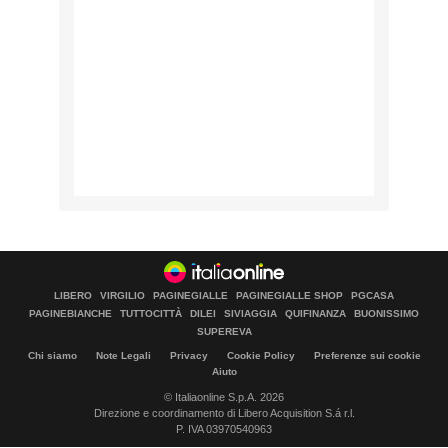
LIBERO
VIRGILIO
PAGINEGIALLE
PAGINEGIALLE SHOP
PGCASA
PAGINEBIANCHE
TUTTOCITTÀ
DILEI
SIVIAGGIA
QUIFINANZA
BUONISSIMO
SUPEREVA
Chi siamo
Note Legali
Privacy
Cookie Policy
Preferenze sui cookie
Aiuto
© Italiaonline S.p.A. 2026
Direzione e coordinamento di Libero Acquisition S.á r.l.
P. IVA 03970540963