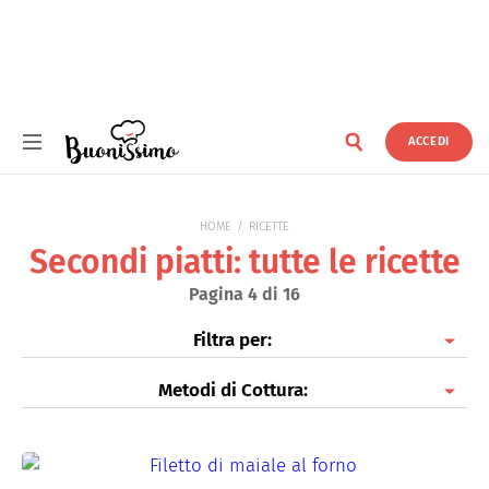
ACCEDI
Buonissimo
HOME
RICETTE
Secondi piatti: tutte le ricette
Pagina 4 di 16
Filtra per:
Metodi di Cottura:
Secondi piatti di Carne
Secondi piatti di Pesce
Al forno
Secondi piatti di Verdure
Fritti