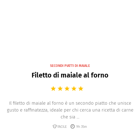
Polpettoni
Al vapore
Uova
Piatti freddi
Involtini
Polpette
Hamburger
Spiedini
SECONDI PIATTI DI MAIALE
Filetto di maiale al forno
Il filetto di maiale al forno è un secondo piatto che unisce
gusto e raffinatezza, ideale per chi cerca una ricetta di carne
che sia ...
FACILE
9h 35m