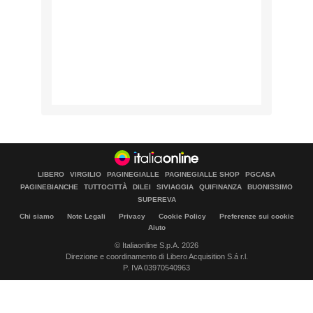
LIBERO
VIRGILIO
PAGINEGIALLE
PAGINEGIALLE SHOP
PGCASA
PAGINEBIANCHE
TUTTOCITTÀ
DILEI
SIVIAGGIA
QUIFINANZA
BUONISSIMO
SUPEREVA
Chi siamo
Note Legali
Privacy
Cookie Policy
Preferenze sui cookie
Aiuto
© Italiaonline S.p.A. 2026
Direzione e coordinamento di Libero Acquisition S.á r.l.
P. IVA 03970540963