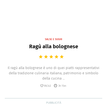
SALSE E SUGHI
Ragù alla bolognese
Il ragù alla bolognese è uno di quei piatti rappresentativi
della tradizione culinaria italiana, patrimonio e simbolo
della cucina ...
FACILE
3h 15m