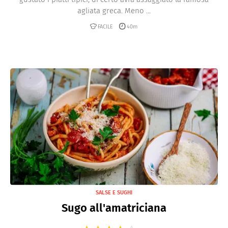
agliata greca. Meno ...
FACILE
40m
SALSE E SUGHI
Sugo all'amatriciana