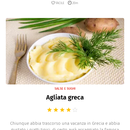
FACILE
20m
SALSE E SUGHI
Agliata greca
Chiunque abbia trascorso una vacanza in Grecia e abbia
gustato i piatti tipici, di certo avrà assaggiato la famosa