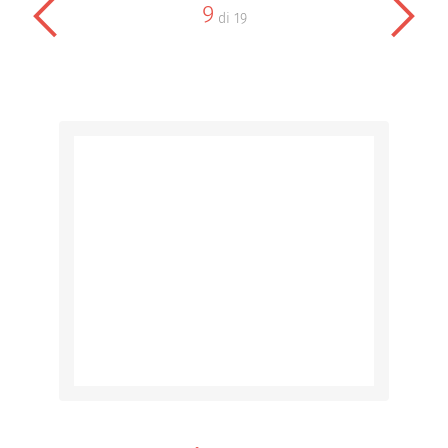
9
di
19