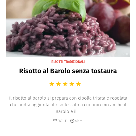
Risotti con verdure
Risotti integrali
RISOTTI TRADIZIONALI
Risotto al Barolo senza tostaura
Il risotto al barolo si prepara con cipolla tritata e rosolata
che andrà aggiunta al riso lessato a cui uniremo anche il
Barolo e il ...
FACILE
40 m