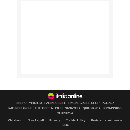
LIBERO
VIRGILIO
PAGINEGIALLE
PAGINEGIALLE SHOP
PGCASA
PAGINEBIANCHE
TUTTOCITTÀ
DILEI
SIVIAGGIA
QUIFINANZA
BUONISSIMO
SUPEREVA
Chi siamo
Note Legali
Privacy
Cookie Policy
Preferenze sui cookie
Aiuto