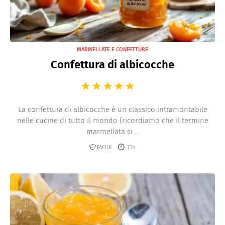
MARMELLATE E CONFETTURE
Confettura di albicocche
La confettura di albicocche è un classico intramontabile
nelle cucine di tutto il mondo (ricordiamo che il termine
marmellata si ...
FACILE
13h