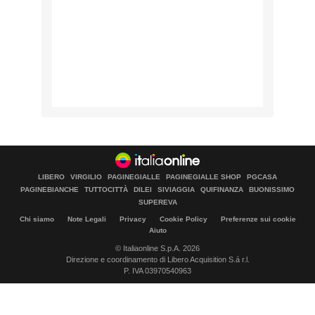
LIBERO
VIRGILIO
PAGINEGIALLE
PAGINEGIALLE SHOP
PGCASA
PAGINEBIANCHE
TUTTOCITTÀ
DILEI
SIVIAGGIA
QUIFINANZA
BUONISSIMO
SUPEREVA
Chi siamo
Note Legali
Privacy
Cookie Policy
Preferenze sui cookie
Aiuto
© Italiaonline S.p.A. 2026
Direzione e coordinamento di Libero Acquisition S.á r.l.
P. IVA 03970540963