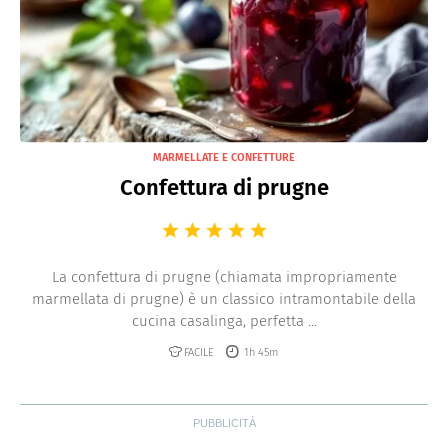
MARMELLATE E CONFETTURE
Confettura di prugne
La confettura di prugne (chiamata impropriamente
marmellata di prugne) è un classico intramontabile della
cucina casalinga, perfetta ...
FACILE
1h 45m