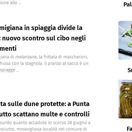
one allo ...
Pal
migiana in spiaggia divide la
: nuovo scontro sul cibo negli
imenti
iana di melanzane, la frittata di maccheroni,
chiusa con la stagnola. Il pranzo al sacco è un
S
 spiagge ...
ta sulle dune protette: a Punta
utto scattano multe e controlli
ssurdo quanto accaduto lo scorso 28 giugno a
Fa
sciutto, meravigliosa località nel comune di