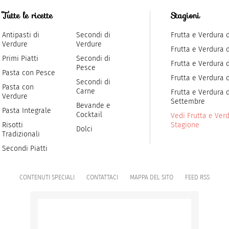
Tutte le ricette
Stagioni
Antipasti di
Secondi di
Frutta e Verdura 
Verdure
Verdure
Frutta e Verdura 
Primi Piatti
Secondi di
Frutta e Verdura d
Pesce
Pasta con Pesce
Frutta e Verdura 
Secondi di
Pasta con
Carne
Frutta e Verdura d
Verdure
Settembre
Bevande e
Pasta Integrale
Cocktail
Vedi Frutta e Verd
Risotti
Stagione
Dolci
Tradizionali
Secondi Piatti
CONTENUTI SPECIALI
CONTATTACI
MAPPA DEL SITO
FEED RSS