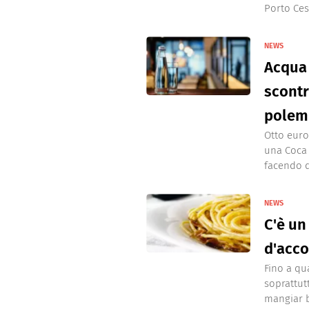
Porto Cesa
NEWS
Acqua 
scontr
polem
Otto euro
una Coca 
facendo di
NEWS
C'è un
d'acco
Fino a qua
soprattut
mangiar b