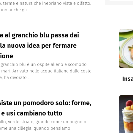
, terme e natura che inebriano vista e olfatto,
ono anche gli ...
entino
ta al granchio blu passa dai
: la nuova idea per fermare
sione
l granchio blu è un ospite alieno e scomodo
 mari. Arrivato nelle acque italiane dalle coste
 ha divorato ...
Insa
iste un pomodoro solo: forme,
 e usi cambiano tutto
allo, verde striato, grande come un pugno o
ome una ciliegia: quando pensiamo