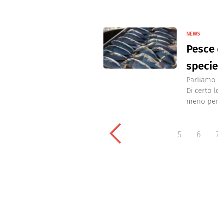
NEWS
Pesce 
specie
Parliamo 
Di certo 
meno per a
5
6