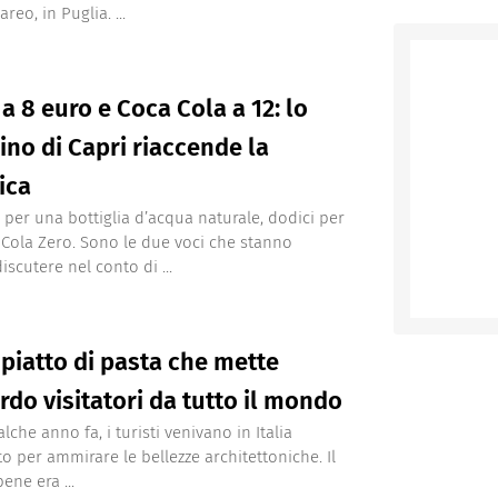
reo, in Puglia. ...
a 8 euro e Coca Cola a 12: lo
ino di Capri riaccende la
ica
 per una bottiglia d’acqua naturale, dodici per
Cola Zero. Sono le due voci che stanno
scutere nel conto di ...
 piatto di pasta che mette
rdo visitatori da tutto il mondo
lche anno fa, i turisti venivano in Italia
to per ammirare le bellezze architettoniche. Il
ene era ...