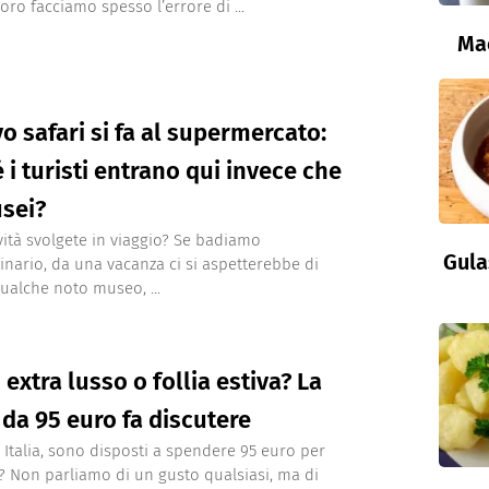
ro facciamo spesso l’errore di ...
Ma
vo safari si fa al supermercato:
 i turisti entrano qui invece che
sei?
ività svolgete in viaggio? Se badiamo
Gula
inario, da una vacanza ci si aspetterebbe di
qualche noto museo, ...
 extra lusso o follia estiva? La
da 95 euro fa discutere
n Italia, sono disposti a spendere 95 euro per
? Non parliamo di un gusto qualsiasi, ma di