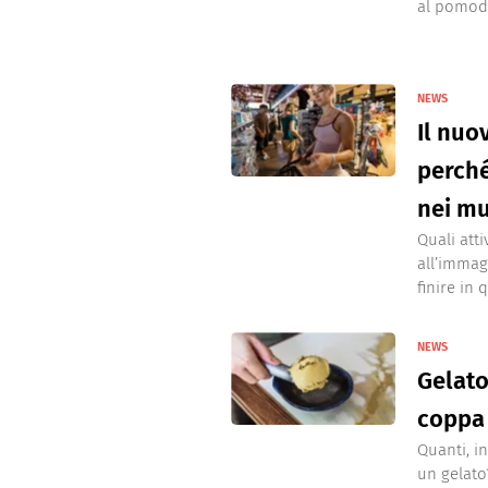
al pomodo
NEWS
Il nuo
perché
nei mu
Quali att
all’immag
finire in 
NEWS
Gelato
coppa 
Quanti, i
un gelato