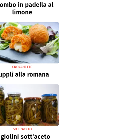
ombo in padella al
limone
CROCCHETTE
upplì alla romana
SOTT’ACETO
giolini sott'aceto