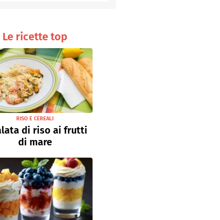
Senza uova
Ricette light
Le ricette top
RISO E CEREALI
lata di riso ai frutti
di mare