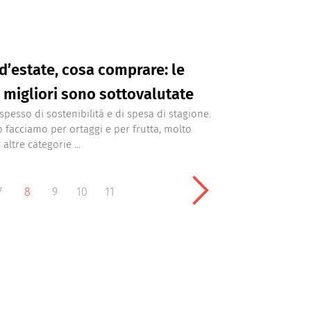
d’estate, cosa comprare: le
 migliori sono sottovalutate
spesso di sostenibilità e di spesa di stagione.
lo facciamo per ortaggi e per frutta, molto
ltre categorie ...
7
8
9
10
11