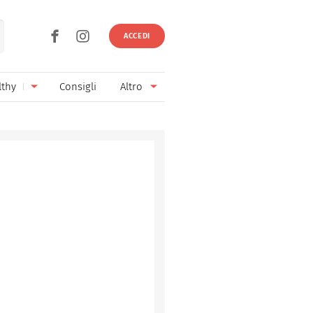
ACCEDI
lthy
Consigli
Altro
Ricette vegetariane
Ingredienti
Ricette vegane
Vini & Birre
Senza glutine
Cucina regionale
Senza lattosio
Cucina internazionale
Senza zucchero
Esperti
Senza burro
Contatti
Senza lievito