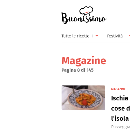
Buonissimo
Tutte le ricette
Festività
Antipasti
Capoda
Magazine
Primi piatti
Carneva
Pagina 8 di 145
Secondi piatti
Festa d
Piatti unici
Festa d
MAGAZINE
Ischia
Contorni
Festa d
cose 
Formaggi
Hallow
l'isola
Frutta
Natale
Passeggia