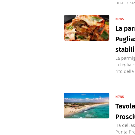
una creazi
NEWS
La par
Puglia
stabil
La parmig
la teglia 
rito delle
NEWS
Tavola
Prosci
Ha dell’a
Punta Pro