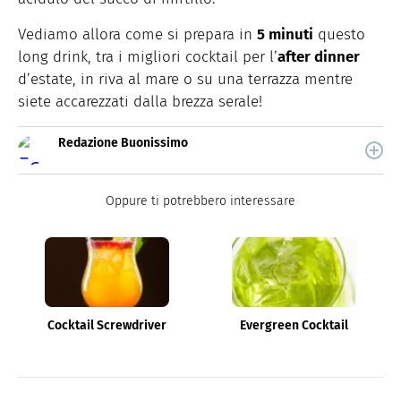
Vediamo allora come si prepara in
5 minuti
questo
long drink, tra i migliori cocktail per l’
after dinner
d’estate, in riva al mare o su una terrazza mentre
siete accarezzati dalla brezza serale!
Redazione Buonissimo
Buonissimo è il magazine di cucina di Italiaonline nel
quale trovi idee veloci, facili e spiegate passo passo.
Oppure ti potrebbero interessare
Cocktail Screwdriver
Evergreen Cocktail