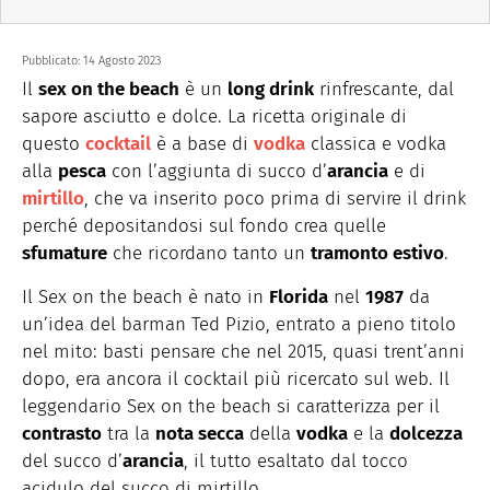
Pubblicato:
14 Agosto 2023
Il
sex on the beach
è un
long drink
rinfrescante, dal
sapore asciutto e dolce. La ricetta originale di
questo
cocktail
è a base di
vodka
classica e vodka
alla
pesca
con l’aggiunta di succo d’
arancia
e di
mirtillo
, che va inserito poco prima di servire il drink
perché depositandosi sul fondo crea quelle
sfumature
che ricordano tanto un
tramonto estivo
.
Il Sex on the beach è nato in
Florida
nel
1987
da
un’idea del barman Ted Pizio, entrato a pieno titolo
nel mito: basti pensare che nel 2015, quasi trent’anni
dopo, era ancora il cocktail più ricercato sul web. Il
leggendario Sex on the beach si caratterizza per il
contrasto
tra la
nota secca
della
vodka
e la
dolcezza
del succo d’
arancia
, il tutto esaltato dal tocco
acidulo del succo di mirtillo.