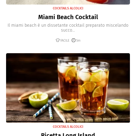
COCKTAILS ALCOLICI
Miami Beach Cocktail
Il miami beach è un dissetante cocktail preparato miscelando
succo...
FACILE
5m
COCKTAILS ALCOLICI
Ricetta Long Island