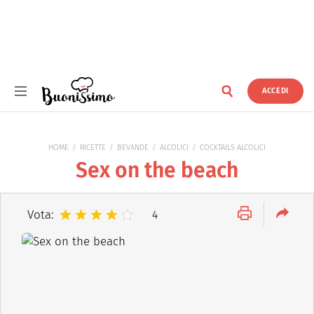
ACCEDI
Buonissimo
HOME
RICETTE
BEVANDE
ALCOLICI
COCKTAILS ALCOLICI
Sex on the beach
Vota:
4