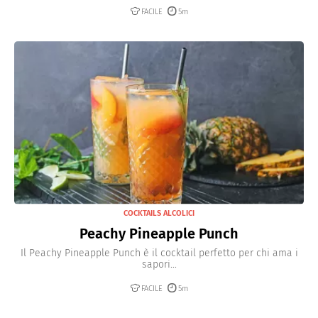
FACILE
5m
COCKTAILS ALCOLICI
Peachy Pineapple Punch
Il Peachy Pineapple Punch è il cocktail perfetto per chi ama i
sapori...
FACILE
5m