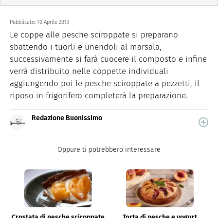
Pubblicato:
10 Aprile 2013
Le coppe alle pesche sciroppate si preparano
sbattendo i tuorli e unendoli al marsala,
successivamente si farà cuocere il composto e infine
verrà distribuito nelle coppette individuali
aggiungendo poi le pesche sciroppate a pezzetti, il
riposo in frigorifero completerà la preparazione.
Redazione Buonissimo
Buonissimo è il magazine di cucina di Italiaonline nel
quale trovi idee veloci, facili e spiegate passo passo.
Oppure ti potrebbero interessare
Crostata di pesche sciroppate
Torta di pesche e yogurt