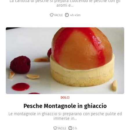
La carlotta di pesche si prepara cuocendo le pesche con gli
aromi e...
FACILE
4h 45m
DOLCI
Pesche Montagnole in ghiaccio
Le montagnole in ghiaccio si preparano con pesche pulite ed
immerse in...
FACILE
3 h