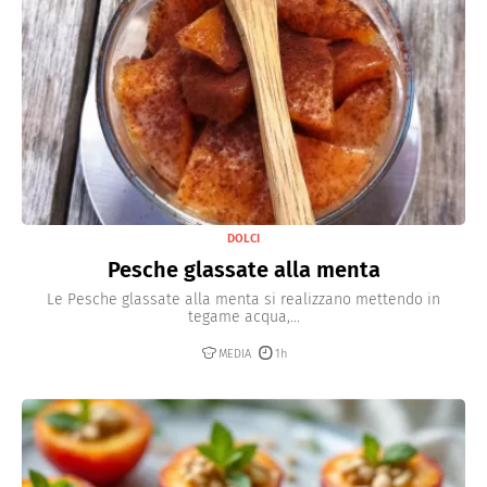
DOLCI
Pesche glassate alla menta
Le Pesche glassate alla menta si realizzano mettendo in
tegame acqua,...
MEDIA
1h