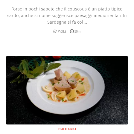
Forse in pochi sapete che il couscous è un piatto tipico
sardo, anche si nome suggerisce paesaggi mediorientali. In
Sardegna si fa col ...
FACILE
50m
PIATTI UNICI