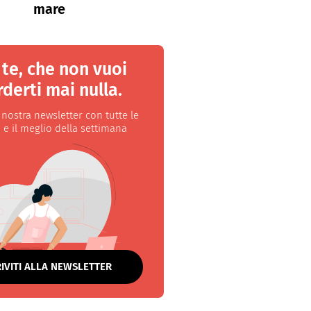
mare
 te, che non vuoi
derti mai nulla.
a nostra newsletter con tutte le
 e il meglio della settimana
RIVITI ALLA NEWSLETTER