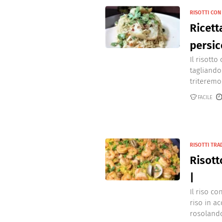
RISOTTI CON
Ricetta
persic
Il risotto
tagliando 
triteremo 
FACILE
RISOTTI TRA
Risott
|
Il riso c
riso in a
rosolandol