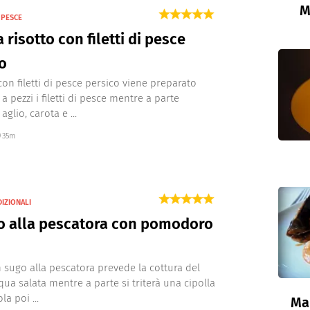
M
 PESCE
 risotto con filetti di pesce
o
 con filetti di pesce persico viene preparato
a pezzi i filetti di pesce mentre a parte
aglio, carota e ...
35m
DIZIONALI
o alla pescatora con pomodoro
on sugo alla pescatora prevede la cottura del
cqua salata mentre a parte si triterà una cipolla
a poi ...
Mal