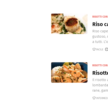
RISOTTI CON
Riso c
Riso cape
gustoso, 
a tutti. L’
FACILE
RISOTTI CON
Risott
Il risotto
lombarda 
rane, gamb
INTERMED