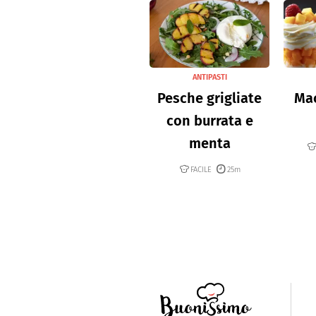
ANTIPASTI
Pesche grigliate
Mac
con burrata e
menta
FACILE
25m