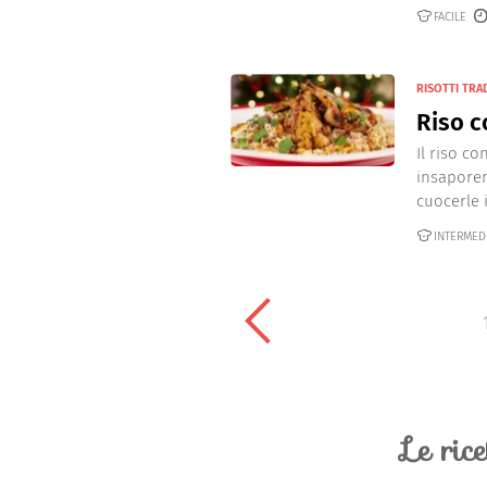
FACILE
RISOTTI TRA
Riso c
Il riso c
insaporen
cuocerle i
INTERMED
Le ric