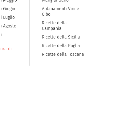
di Maggio
Mangiar Sano
di Giugno
Abbinamenti Vini e
Cibo
i Luglio
Ricette della
di Agosto
Campania
i
Ricette della Sicilia
Ricette della Puglia
ura di
Ricette della Toscana