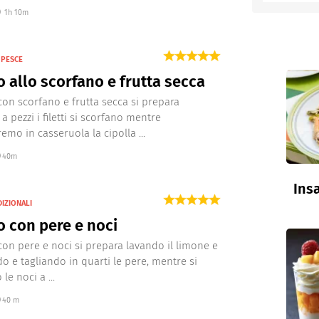
1h 10m
entino
 PESCE
o allo scorfano e frutta secca
 con scorfano e frutta secca si prepara
a pezzi i filetti si scorfano mentre
emo in casseruola la cipolla ...
40m
Insa
DIZIONALI
o con pere e noci
o con pere e noci si prepara lavando il limone e
o e tagliando in quarti le pere, mentre si
 le noci a ...
40 m