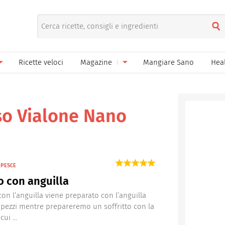
Ricette veloci
Magazine
Mangiare Sano
Hea
nno
Gelati
News
le
Pane pizza focacce
so Vialone Nano
ella Donna
Salse e sughi
ella Mamma
Marmellate e confetture
 PESCE
el Papà
Conserve
o con anguilla
een
Ricette di base
 con l’anguilla viene preparato con l’anguilla
a pezzi mentre prepareremo un soffritto con la
Bevande
cui ...