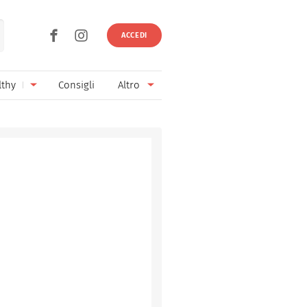
ACCEDI
lthy
Consigli
Altro
Ricette vegetariane
Ingredienti
Ricette vegane
Vini & Birre
Senza glutine
Cucina regionale
Senza lattosio
Cucina internazionale
Senza zucchero
Esperti
Senza burro
Contatti
Senza lievito