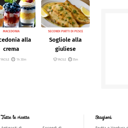
MACEDONIA
SECONDI PIATTI DI PESCE
edonia alla
Sogliole alla
crema
giuliese
FACILE
1h 30m
FACILE
35m
Tutte le ricette
Stagioni