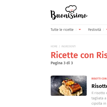
Buonissimo
Tutte le ricette
Festività
Antipasti
Capoda
HOME
INGREDIENTI
Primi piatti
Carneva
Ricette con Ri
Secondi piatti
Festa d
Pagina 3 di 3
Piatti unici
Festa d
RISOTTI CON
Contorni
Festa d
Risott
Formaggi
Hallow
Il risotto
tagliata 
Frutta
Natale
cipolla in 