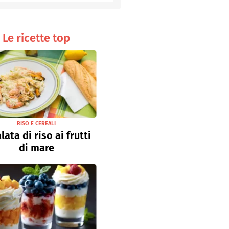
Senza uova
Ricette light
Le ricette top
RISO E CEREALI
lata di riso ai frutti
di mare