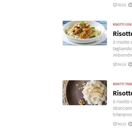
Dolci
Pasqua
FACILE
San Val
RISOTTI CON
Risott
Il risotto
tagliando 
imbiondir
FACILE
RISOTTI TRA
Risott
Il risott
sbucciand
triteranno
FACILE