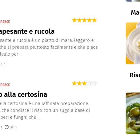
Ma
 PESCE
apesante e rucola
sante e rucola è un piatto di mare, leggero e
che si prepara piuttosto facilmente e che piace
ideale per ...
1 h
Ris
 PESCE
o alla certosina
 alla certosina è una raffinata preparazione
che condisce il riso con un sugo a base di
eri e funghi che ...
IA
50 m