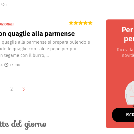
40m
DIZIONALI
Per
on quaglie alla parmense
per
on quaglie alla parmense si prepara pulendo e
do le quaglie con sale e pepe per poi
Ricevi l
n tegame con il burro, ...
novità
IA
1h 15m
1
2
3
ISC
ette del giorno