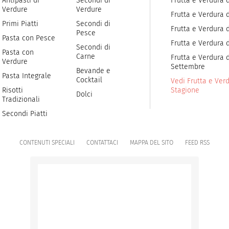
Antipasti di
Secondi di
Frutta e Verdura 
Verdure
Verdure
Frutta e Verdura 
Primi Piatti
Secondi di
Frutta e Verdura d
Pesce
Pasta con Pesce
Frutta e Verdura 
Secondi di
Pasta con
Carne
Frutta e Verdura d
Verdure
Settembre
Bevande e
Pasta Integrale
Cocktail
Vedi Frutta e Verd
Risotti
Stagione
Dolci
Tradizionali
Secondi Piatti
CONTENUTI SPECIALI
CONTATTACI
MAPPA DEL SITO
FEED RSS