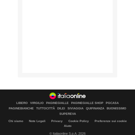
LIBERO
VIRGILIO
PAGINEGIALLE
PAGINEGIALLE SHOP
PGCASA
PAGINEBIANCHE
TUTTOCITTÀ
DILEI
SIVIAGGIA
QUIFINANZA
BUONISSIMO
SUPEREVA
Chi siamo
Note Legali
Privacy
Cookie Policy
Preferenze sui cookie
Aiuto
© Italiaonline S.p.A. 2026