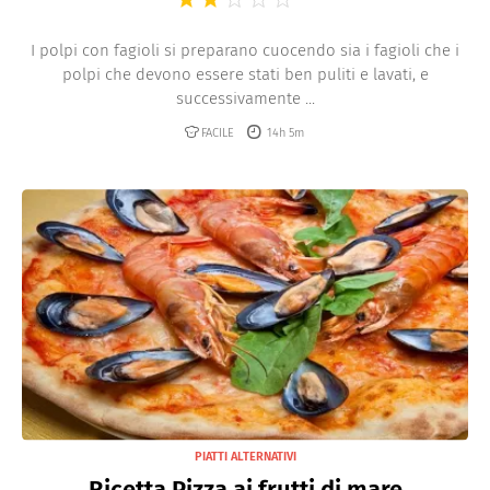
I polpi con fagioli si preparano cuocendo sia i fagioli che i
polpi che devono essere stati ben puliti e lavati, e
successivamente ...
FACILE
14h 5m
PIATTI ALTERNATIVI
Ricetta Pizza ai frutti di mare