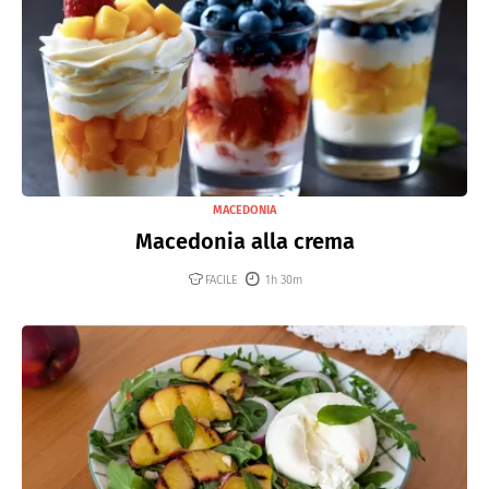
MACEDONIA
Macedonia alla crema
FACILE
1h 30m