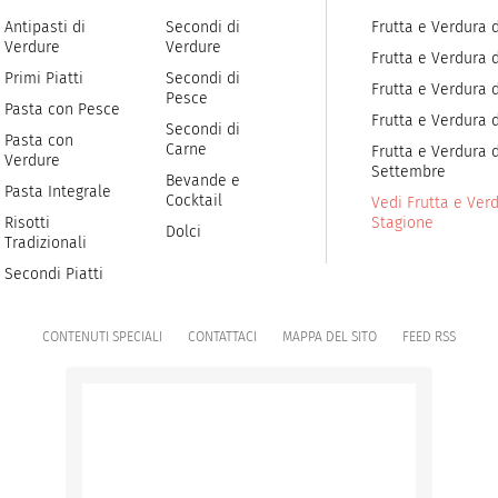
Antipasti di
Secondi di
Frutta e Verdura 
Verdure
Verdure
Frutta e Verdura 
Primi Piatti
Secondi di
Frutta e Verdura d
Pesce
Pasta con Pesce
Frutta e Verdura 
Secondi di
Pasta con
Carne
Frutta e Verdura d
Verdure
Settembre
Bevande e
Pasta Integrale
Cocktail
Vedi Frutta e Verd
Risotti
Stagione
Dolci
Tradizionali
Secondi Piatti
CONTENUTI SPECIALI
CONTATTACI
MAPPA DEL SITO
FEED RSS