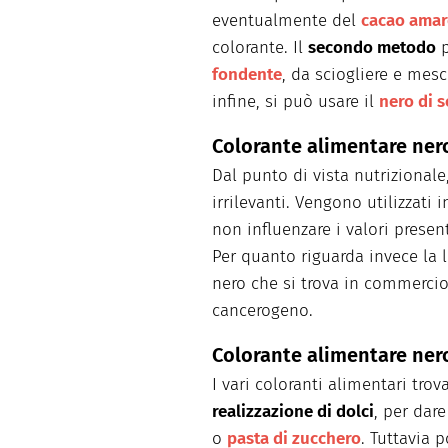
eventualmente del
cacao ama
colorante. Il
secondo metodo
p
fondente
, da sciogliere e mesc
infine, si può usare il
nero di 
Colorante alimentare nero,
Dal punto di vista nutrizionale
irrilevanti. Vengono utilizzati i
non influenzare i valori presen
Per quanto riguarda invece la 
nero che si trova in commercio
cancerogeno.
Colorante alimentare nero
I vari coloranti alimentari tro
realizzazione di dolci
, per dar
o
pasta di zucchero
. Tuttavia 