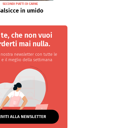
SECONDI PIATTI DI CARNE
alsicce in umido
 te, che non vuoi
derti mai nulla.
a nostra newsletter con tutte le
 e il meglio della settimana
RIVITI ALLA NEWSLETTER