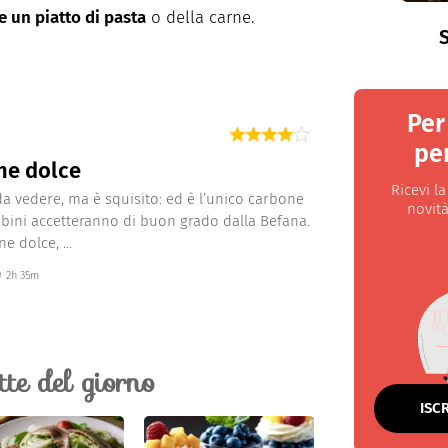
e un piatto di pasta
o della carne.
S
Per
per
ne dolce
Ricevi l
da vedere, ma è squisito: ed è l’unico carbone
novità
bini accetteranno di buon grado dalla Befana.
ne dolce, ...
2h 35m
ette del giorno
ISC