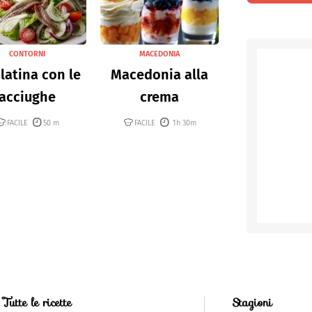
CONTORNI
MACEDONIA
latina con le
Macedonia alla
acciughe
crema
FACILE
50 m
FACILE
1h 30m
Tutte le ricette
Stagioni