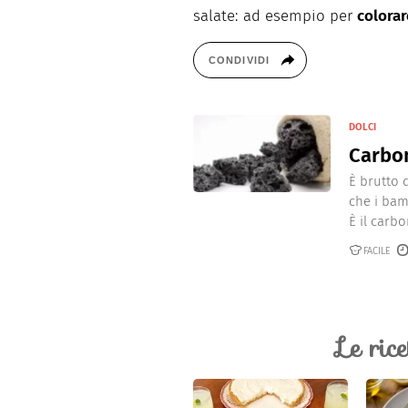
salate: ad esempio per
colorar
CONDIVIDI
DOLCI
Carbo
È brutto 
che i bam
È il carbo
FACILE
Le ric