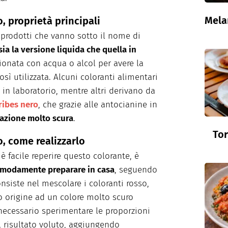
Mela
, proprietà principali
 prodotti che vanno sotto il nome di
sia la versione liquida che quella in
ionata con acqua o alcol per avere la
osì utilizzata. Alcuni coloranti alimentari
i in laboratorio, mentre altri derivano da
ribes nero
, che grazie alle antocianine in
azione molto scura
.
Tor
, come realizzarlo
facile reperire questo colorante, è
omodamente preparare in casa
, seguendo
nsiste nel mescolare i coloranti rosso,
o origine ad un colore molto scuro
necessario sperimentare le proporzioni
il risultato voluto, aggiungendo