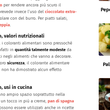
ro
per rendere ancora più scuro il
Pepe
revede invece l’uso del
cioccolato extra-
olare con del burro. Per piatti salati,
seppia
.
 valori nutrizionali
, i coloranti alimentari sono pressoché
nfatti in
quantità talmente modeste
da
ti negli alimenti che vanno a decorare.
loro
sicurezza
, il colorante alimentare
Pal
 non ha dimostrato alcun effetto
, usi in cucina
vano ampio spazio soprattutto nella
e un tocco in più a creme,
pan di spagna
possono essere utilizzati anche in ricette