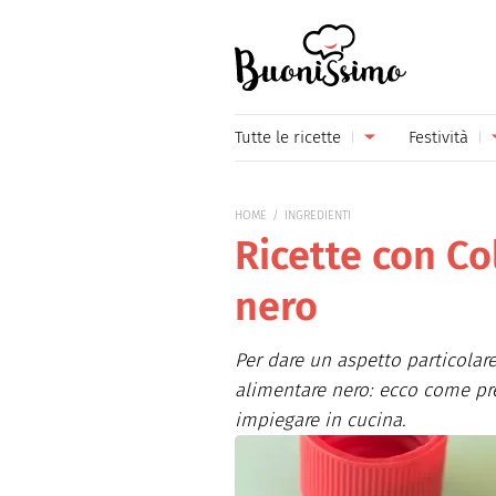
Buonissimo
Tutte le ricette
Festività
Antipasti
Capoda
HOME
INGREDIENTI
Primi piatti
Carneva
Ricette con C
Secondi piatti
Festa d
nero
Piatti unici
Festa d
Per dare un aspetto particolare 
Contorni
Festa d
alimentare nero: ecco come pr
Formaggi
Hallow
impiegare in cucina.
Frutta
Natale