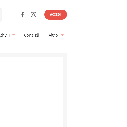
ACCEDI
lthy
Consigli
Altro
Ricette vegetariane
Ingredienti
Ricette vegane
Vini & Birre
Senza glutine
Cucina regionale
Senza lattosio
Cucina internazionale
Senza zucchero
Esperti
Senza burro
Contatti
Senza lievito