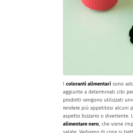
Dolci
Pasqua
San Val
I
coloranti alimentari
sono addi
aggiunte a determinati cibi per
prodotti vengono utilizzati un
rendere più appetitosi alcuni p
aspetto bizzarro o divertente. 
alimentare nero
, che viene imp
salate. Vediamo di cosa si tratt