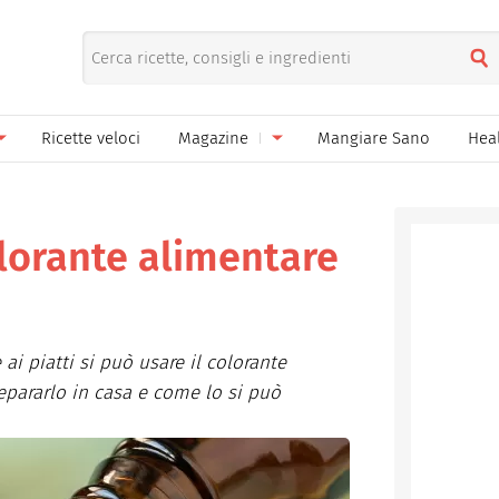
Ricette veloci
Magazine
Mangiare Sano
Hea
nno
Gelati
News
le
Pane pizza focacce
olorante alimentare
ella Donna
Salse e sughi
ella Mamma
Marmellate e confetture
ai piatti si può usare il colorante
el Papà
Conserve
epararlo in casa e come lo si può
een
Ricette di base
Bevande