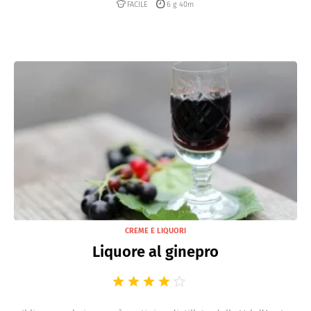
FACILE
6 g 40m
CREME E LIQUORI
Liquore al ginepro