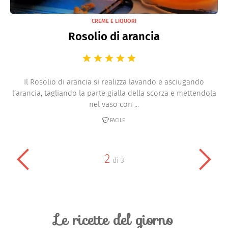
CREME E LIQUORI
Rosolio di arancia
Il Rosolio di arancia si realizza lavando e asciugando
l’arancia, tagliando la parte gialla della scorza e mettendola
nel vaso con ...
FACILE
2
di
3
Le ricette del giorno