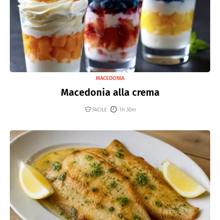
MACEDONIA
Macedonia alla crema
FACILE
1h 30m