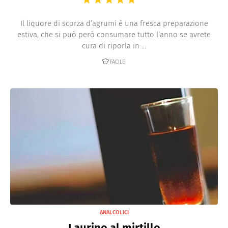
Il liquore di scorza d’agrumi è una fresca preparazione
estiva, che si può però consumare tutto l’anno se avrete
cura di riporla in ...
FACILE
ANALCOLICI
Laurino al mirtillo