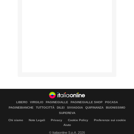
LIBERO
VIRGILIO
PAGINEGIALLE
PAGINEGIALLE SHOP
PGCASA
PAGINEBIANCHE
TUTTOCITTÀ
DILEI
SIVIAGGIA
QUIFINANZA
BUONISSIMO
SUPEREVA
Chi siamo
Note Legali
Privacy
Cookie Policy
Preferenze sui cookie
Aiuto
© Italiaonline S.p.A. 2026