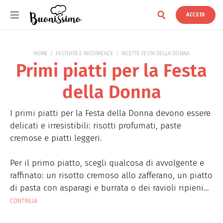
ACCEDI
Buonissimo
HOME
FESTIVITÀ E RICORRENZE
RICETTE FESTA DELLA DONNA
Primi piatti per la Festa
della Donna
I primi piatti per la Festa della Donna devono essere
delicati e irresistibili: risotti profumati, paste
cremose e piatti leggeri.
Per il primo piatto, scegli qualcosa di avvolgente e
raffinato: un risotto cremoso allo zafferano, un piatto
di pasta con asparagi e burrata o dei ravioli ripieni
di ricotta e limone. Se preferisci una proposta più
CONTINUA
originale, prova gnocchi viola con fonduta di