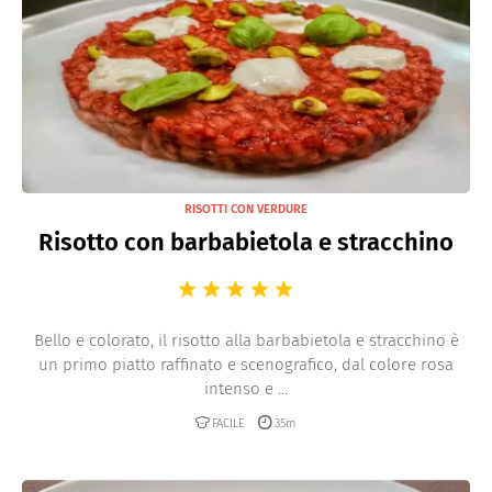
RISOTTI CON VERDURE
Risotto con barbabietola e stracchino
Bello e colorato, il risotto alla barbabietola e stracchino è
un primo piatto raffinato e scenografico, dal colore rosa
intenso e ...
FACILE
35m