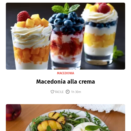
MACEDONIA
Macedonia alla crema
FACILE
1h 30m