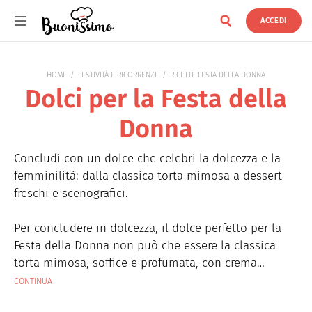
ACCEDI
Buonissimo
HOME
FESTIVITÀ E RICORRENZE
RICETTE FESTA DELLA DONNA
Dolci per la Festa della
Donna
Concludi con un dolce che celebri la dolcezza e la
femminilità: dalla classica torta mimosa a dessert
freschi e scenografici.
Per concludere in dolcezza, il dolce perfetto per la
Festa della Donna non può che essere la classica
torta mimosa, soffice e profumata, con crema
pasticcera e pan di Spagna. Ma puoi osare anche con
CONTINUA
dessert più moderni, come cheesecake agli agrumi,