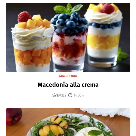
MACEDONIA
Macedonia alla crema
FACILE
1h 30m