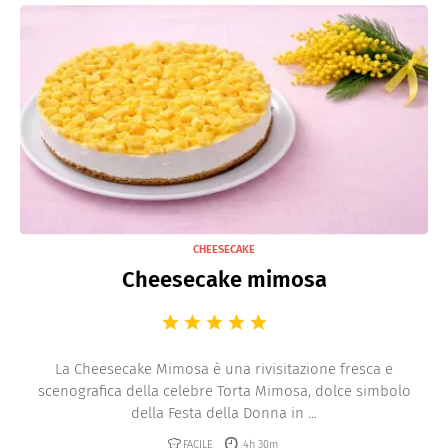
semifreddi alla vaniglia o piccole praline al
cioccolato bianco. Un finale irresistibile per una
giornata speciale.
CHEESECAKE
Cheesecake mimosa
La Cheesecake Mimosa è una rivisitazione fresca e
scenografica della celebre Torta Mimosa, dolce simbolo
della Festa della Donna in ...
FACILE
4h 30m