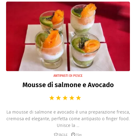
preparare bocconcini che sorprendano al primo
assaggio.
ANTIPASTI DI PESCE
Mousse di salmone e Avocado
La mousse di salmone e avocado è una preparazione fresca,
cremosa ed elegante, perfetta come antipasto o finger food.
Unisce la ...
FACILE
15m