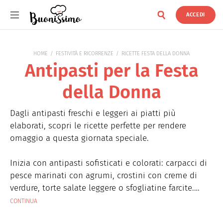
ACCEDI
Buonissimo
HOME
FESTIVITÀ E RICORRENZE
RICETTE FESTA DELLA DONNA
Antipasti per la Festa
della Donna
Dagli antipasti freschi e leggeri ai piatti più
elaborati, scopri le ricette perfette per rendere
omaggio a questa giornata speciale.
Inizia con antipasti sofisticati e colorati: carpacci di
pesce marinati con agrumi, crostini con creme di
verdure, torte salate leggere o sfogliatine farcite.
Puoi giocare con fiori eduli e spezie delicate come lo
CONTINUA
zafferano per dare un tocco speciale alla tavola e