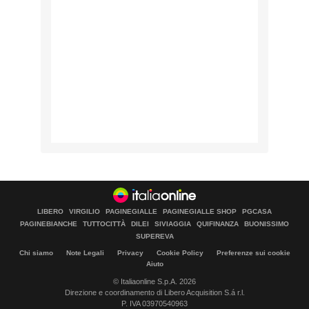
LIBERO
VIRGILIO
PAGINEGIALLE
PAGINEGIALLE SHOP
PGCASA
PAGINEBIANCHE
TUTTOCITTÀ
DILEI
SIVIAGGIA
QUIFINANZA
BUONISSIMO
SUPEREVA
Chi siamo
Note Legali
Privacy
Cookie Policy
Preferenze sui cookie
Aiuto
© Italiaonline S.p.A. 2026
Direzione e coordinamento di Libero Acquisition S.á r.l.
P. IVA 03970540963