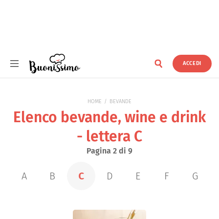
ACCEDI
Buonissimo
HOME
BEVANDE
Elenco bevande, wine e drink
- lettera C
Pagina 2 di 9
A
B
C
D
E
F
G