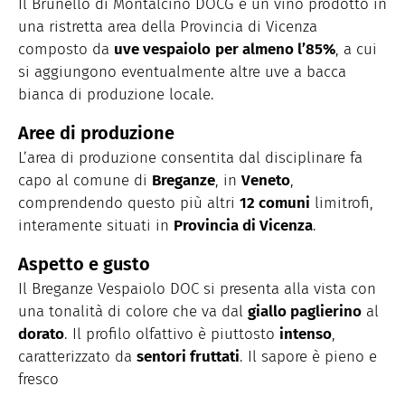
Il Brunello di Montalcino DOCG è un vino prodotto in
una ristretta area della Provincia di Vicenza
composto da
uve vespaiolo
per almeno l’85%
, a cui
si aggiungono eventualmente altre uve a bacca
bianca di produzione locale.
Aree di produzione
L’area di produzione consentita dal disciplinare fa
capo al comune di
Breganze
, in
Veneto
,
comprendendo questo più altri
12 comuni
limitrofi,
interamente situati in
Provincia di Vicenza
.
Aspetto e gusto
Il Breganze Vespaiolo DOC si presenta alla vista con
una tonalità di colore che va dal
giallo paglierino
al
dorato
. Il profilo olfattivo è piuttosto
intenso
,
caratterizzato da
sentori fruttati
. Il sapore è pieno e
fresco