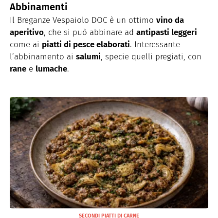
Abbinamenti
Il Breganze Vespaiolo DOC è un ottimo
vino da
aperitivo
, che si può abbinare ad
antipasti leggeri
come ai
piatti di pesce elaborati
. Interessante
l’abbinamento ai
salumi
, specie quelli pregiati, con
rane
e
lumache
.
SECONDI PIATTI DI CARNE