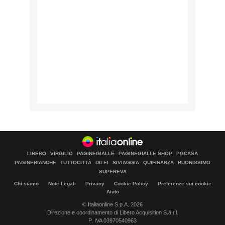
LIBERO
VIRGILIO
PAGINEGIALLE
PAGINEGIALLE SHOP
PGCASA
PAGINEBIANCHE
TUTTOCITTÀ
DILEI
SIVIAGGIA
QUIFINANZA
BUONISSIMO
SUPEREVA
Chi siamo
Note Legali
Privacy
Cookie Policy
Preferenze sui cookie
Aiuto
© Italiaonline S.p.A. 2026
Direzione e coordinamento di Libero Acquisition S.á r.l.
P. IVA 03970540963