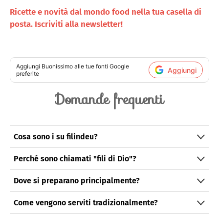
Ricette e novità dal mondo food nella tua casella di
posta. Iscriviti alla newsletter!
Aggiungi
Buonissimo
alle tue fonti Google
Aggiungi
preferite
Domande frequenti
Cosa sono i su filindeu?
Una pasta rarissima sarda fatta a mano, composta da
Perché sono chiamati "fili di Dio"?
centinaia di fili sottilissimi ottenuti lavorando semola e
Il nome descrive l'aspetto filamentoso della pasta:
acqua.
Dove si preparano principalmente?
sottilissimi fili intrecciati tra loro che richiamano
La tradizione è radicata soprattutto nella zona di Nuoro
l'immagine sacra.
Come vengono serviti tradizionalmente?
e nel paese di Lula, legata a celebrazioni religiose