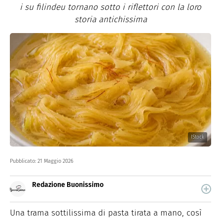
i su filindeu tornano sotto i riflettori con la loro
storia antichissima
IStock
Pubblicato:
21 Maggio 2026
Redazione Buonissimo
Buonissimo è il magazine di cucina di Italiaonline nel
quale trovi idee veloci, facili e spiegate passo passo.
Una trama sottilissima di pasta tirata a mano, così