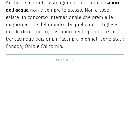
Storiche. Curiosa e schietta, scrive di lifestyle, food e
Anche se in molti sostengono il contrario, il
sapore
green dal 2018.
dell’acqua
non è sempre lo stesso. Non a caso,
esiste un concorso internazionale che premia le
migliori acque del mondo, da quelle in bottiglia a
quelle di rubinetto, passando per le purificate. In
trentacinque edizioni, i Paesi più premiati sono stati:
Canada, Ohio e California.