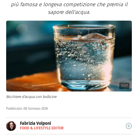
più famosa e longeva competizione che premia il
sapore dell'acqua.
123rf
Bicchiere d'acqua con bollicine
Pubblicato:
08 Gennaio 2026
Fabrizia Volponi
FOOD & LIFESTYLE EDITOR
E-
Nata nella città delle 100 torri, è laureata in Scienze
MAIL