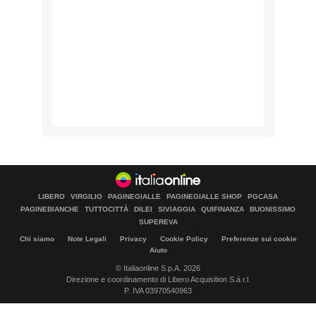
LIBERO
VIRGILIO
PAGINEGIALLE
PAGINEGIALLE SHOP
PGCASA
PAGINEBIANCHE
TUTTOCITTÀ
DILEI
SIVIAGGIA
QUIFINANZA
BUONISSIMO
SUPEREVA
Chi siamo
Note Legali
Privacy
Cookie Policy
Preferenze sui cookie
Aiuto
© Italiaonline S.p.A. 2026
Direzione e coordinamento di Libero Acquisition S.á r.l.
P. IVA 03970540963