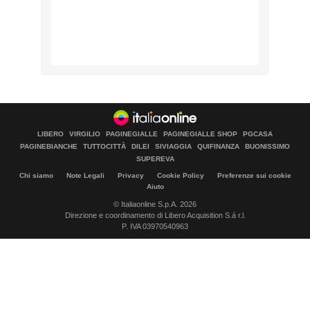
LIBERO
VIRGILIO
PAGINEGIALLE
PAGINEGIALLE SHOP
PGCASA
PAGINEBIANCHE
TUTTOCITTÀ
DILEI
SIVIAGGIA
QUIFINANZA
BUONISSIMO
SUPEREVA
Chi siamo
Note Legali
Privacy
Cookie Policy
Preferenze sui cookie
Aiuto
© Italiaonline S.p.A. 2026
Direzione e coordinamento di Libero Acquisition S.á r.l.
P. IVA 03970540963