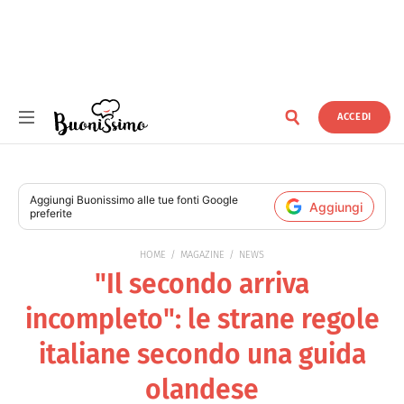
ACCEDI
Buonissimo
Aggiungi
Buonissimo
alle tue fonti Google
Aggiungi
preferite
HOME
MAGAZINE
NEWS
"Il secondo arriva
incompleto": le strane regole
italiane secondo una guida
olandese