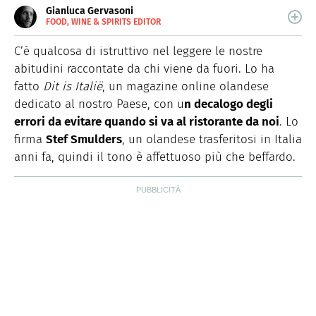
Gianluca Gervasoni
FOOD, WINE & SPIRITS EDITOR
E-
Scrive sul web dal 2013 e racconta storie di buon cibo,
MAIL
vino e spirits.
C’è qualcosa di istruttivo nel leggere le nostre
abitudini raccontate da chi viene da fuori. Lo ha
fatto
Dit is Italië
, un magazine online olandese
dedicato al nostro Paese, con u
n decalogo degli
errori da evitare quando si va al ristorante da noi
. Lo
firma
Stef Smulders
, un olandese trasferitosi in Italia
anni fa, quindi il tono è affettuoso più che beffardo.