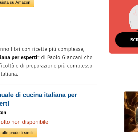
uista su Amazon
ISC
anno libri con ricette più complesse,
iana per esperti"
di Paolo Giancani che
fficoltà e di preparazione più complessa
taliana.
uale di cucina italiana per
erti
otto non disponibile
 altri prodotti simili