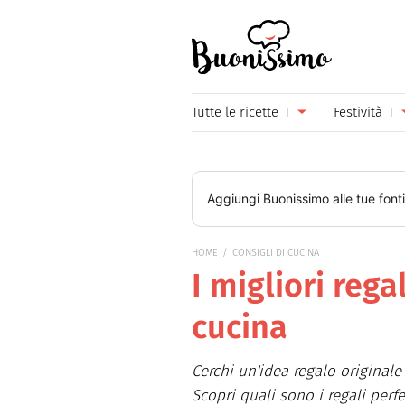
Buonissimo
Tutte le ricette
Festività
Antipasti
Capoda
Primi piatti
Carneva
Aggiungi
Buonissimo
alle tue font
Secondi piatti
Festa d
HOME
CONSIGLI DI CUCINA
Piatti unici
Festa d
I migliori rega
Contorni
Festa d
cucina
Formaggi
Hallow
Cerchi un'idea regalo original
Frutta
Natale
Scopri quali sono i regali perf