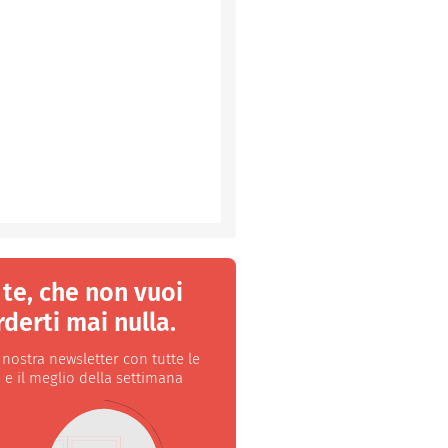
 te, che non vuoi
derti mai nulla.
a nostra newsletter con tutte le
 e il meglio della settimana