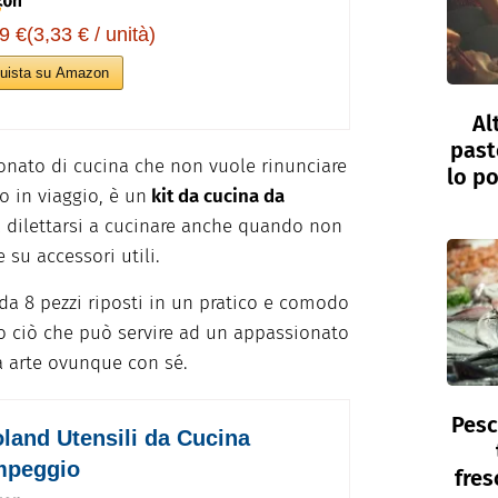
9 €(3,33 € / unità)
uista su Amazon
Al
past
onato di cucina che non vuole rinunciare
lo po
 in viaggio, è un
kit da cucina da
à dilettarsi a cucinare anche quando non
 su accessori utili.
da 8 pezzi riposti in un pratico e comodo
o ciò che può servire ad un appassionato
ia arte ovunque con sé.
Pesc
land Utensili da Cucina
peggio
fres