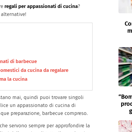
re
regali per appassionati di cucina
?
 alternative!
Co
m
nati di barbecue
odomestici da cucina da regalare
ama la cucina
“Bom
ano mai, quindi puoi trovare singoli
prod
felice un appassionato di cucina di
g
nque preparazione, barbecue compreso.
 che servono sempre per approfondire la