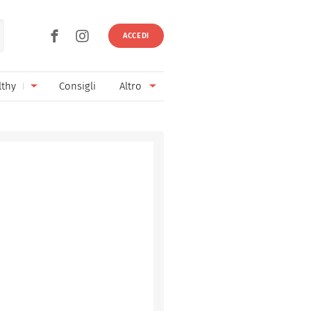
ACCEDI
lthy
Consigli
Altro
Ricette vegetariane
Ingredienti
Ricette vegane
Vini & Birre
Senza glutine
Cucina regionale
Senza lattosio
Cucina internazionale
Senza zucchero
Esperti
Senza burro
Contatti
Senza lievito