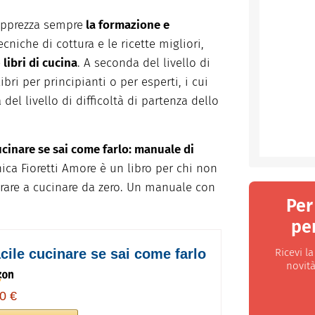
apprezza sempre
la formazione e
ecniche di cottura e le ricette migliori,
e
libri di cucina
. A seconda del livello di
ibri per principianti o per esperti, i cui
l livello di difficoltà di partenza dello
cucinare se sai come farlo: manuale di
ca Fioretti Amore è un libro per chi non
rare a cucinare da zero. Un manuale con
Per
per
Ricevi l
acile cucinare se sai come farlo
novità
0 €