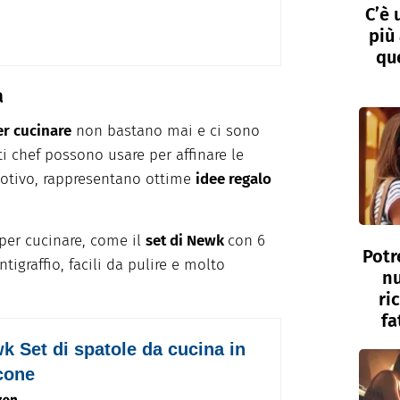
C’è 
più 
que
a
per cucinare
non bastano mai e ci sono
ti chef possono usare per affinare le
motivo, rappresentano ottime
idee regalo
per cucinare, come il
set di Newk
con 6
Potr
tigraffio, facili da pulire e molto
nu
ri
fa
k Set di spatole da cucina in
icone