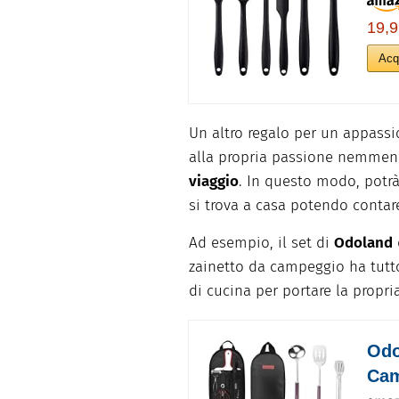
19,9
Acq
Un altro regalo per un appassi
alla propria passione nemmeno
viaggio
. In questo modo, potr
si trova a casa potendo contare
Ad esempio, il set di
Odoland
zainetto da campeggio ha tutt
di cucina per portare la propr
Odo
Cam