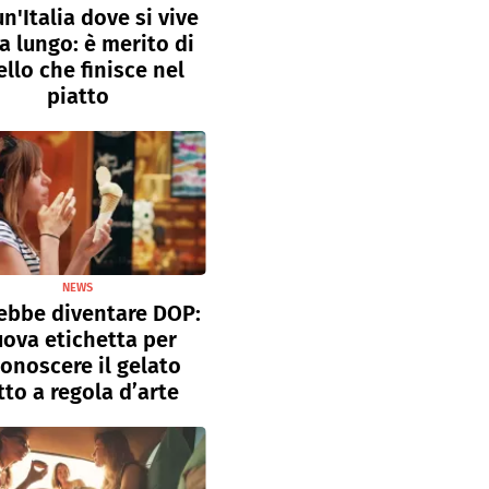
un'Italia dove si vive
a lungo: è merito di
llo che finisce nel
piatto
NEWS
ebbe diventare DOP:
ova etichetta per
conoscere il gelato
tto a regola d’arte