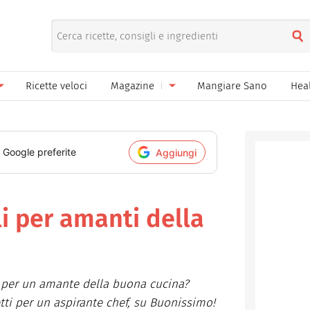
Ricette veloci
Magazine
Mangiare Sano
Hea
nno
Gelati
News
le
Pane pizza focacce
i Google preferite
Aggiungi
ella Donna
Salse e sughi
ella Mamma
Marmellate e confetture
li per amanti della
el Papà
Conserve
een
Ricette di base
e per un amante della buona cucina?
Bevande
etti per un aspirante chef, su Buonissimo!