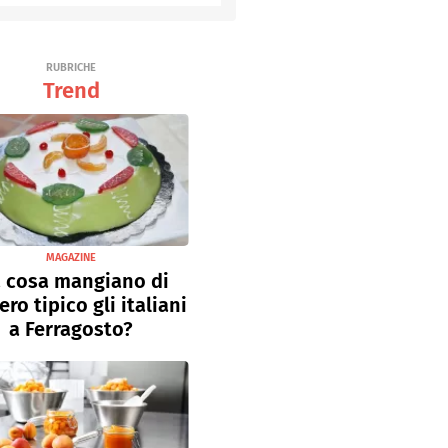
Senza uova
Ricette light
RUBRICHE
Trend
MAGAZINE
 cosa mangiano di
ro tipico gli italiani
a Ferragosto?