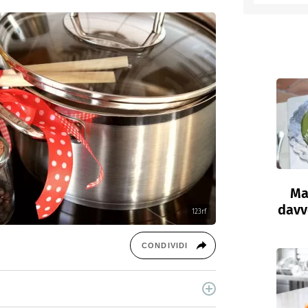
entino
Ma
davve
123rf
CONDIVIDI
cina di Italiaonline nel quale trovi idee veloci,