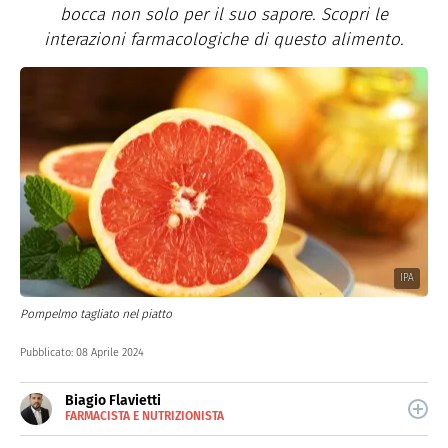
bocca non solo per il suo sapore. Scopri le
interazioni farmacologiche di questo alimento.
IPA
Pompelmo tagliato nel piatto
Pubblicato:
08 Aprile 2024
Biagio Flavietti
FARMACISTA E NUTRIZIONISTA
E-
Farmacista e nutrizionista, gestisco dal 2017 Farmabook,
MAIL