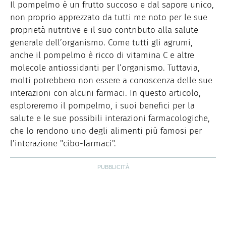
una pagina di divulgazione scientifica. Appassionato di
Il pompelmo è un frutto succoso e dal sapore unico,
SITO
scrittura ed editoria, lavoro come web editor per alcune
non proprio apprezzato da tutti me noto per le sue
realtà del settore farmaceutico e nutrizionale.
proprietà nutritive e il suo contributo alla salute
generale dell’organismo. Come tutti gli agrumi,
anche il pompelmo è ricco di vitamina C e altre
molecole antiossidanti per l’organismo. Tuttavia,
molti potrebbero non essere a conoscenza delle sue
interazioni con alcuni farmaci. In questo articolo,
esploreremo il pompelmo, i suoi benefici per la
salute e le sue possibili interazioni farmacologiche,
che lo rendono uno degli alimenti più famosi per
l’interazione "cibo-farmaci".