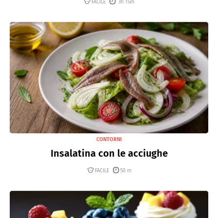
FACILE
3h 15m
CONTORNI
Insalatina con le acciughe
FACILE
50 m