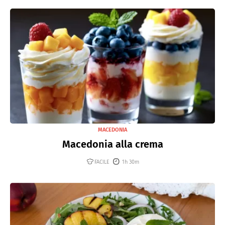
MACEDONIA
Macedonia alla crema
FACILE
1h 30m