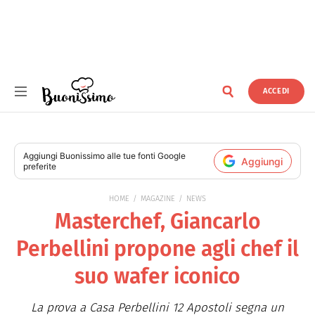
ACCEDI
Buonissimo
Aggiungi
Buonissimo
alle tue fonti Google
Aggiungi
preferite
HOME
MAGAZINE
NEWS
Masterchef, Giancarlo
Perbellini propone agli chef il
suo wafer iconico
La prova a Casa Perbellini 12 Apostoli segna un