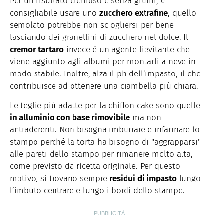
Per un risultato cremoso e senza grumi, è
consigliabile usare uno
zucchero extrafine
, quello
semolato potrebbe non sciogliersi per bene
lasciando dei granellini di zucchero nel dolce. Il
cremor tartaro
invece è un agente lievitante che
viene aggiunto agli albumi per montarli a neve in
modo stabile. Inoltre, alza il ph dell’impasto, il che
contribuisce ad ottenere una ciambella più chiara.
Le teglie più adatte per la chiffon cake sono quelle
in alluminio con base rimovibile
ma non
antiaderenti. Non bisogna imburrare e infarinare lo
stampo perché la torta ha bisogno di "aggrapparsi"
alle pareti dello stampo per rimanere molto alta,
come previsto da ricetta originale. Per questo
motivo, si trovano sempre
residui di impasto
lungo
l’imbuto centrare e lungo i bordi dello stampo.