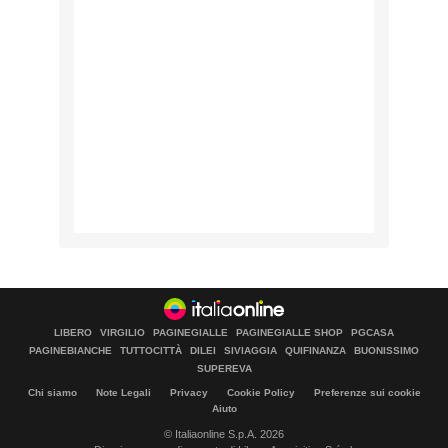
LIBERO
VIRGILIO
PAGINEGIALLE
PAGINEGIALLE SHOP
PGCASA
PAGINEBIANCHE
TUTTOCITTÀ
DILEI
SIVIAGGIA
QUIFINANZA
BUONISSIMO
SUPEREVA
Chi siamo
Note Legali
Privacy
Cookie Policy
Preferenze sui cookie
Aiuto
© Italiaonline S.p.A. 2026