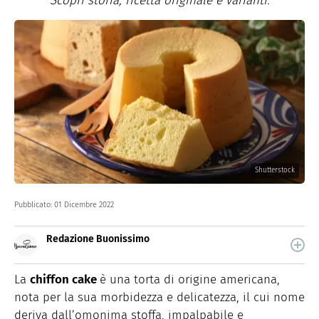
Scopri storia, ricetta originale e varianti.
Shutterstock
Pubblicato:
01 Dicembre 2022
Redazione Buonissimo
Buonissimo è il magazine di cucina di Italiaonline nel
quale trovi idee veloci, facili e spiegate passo passo.
La
chiffon cake
è una torta di origine americana,
nota per la sua morbidezza e delicatezza, il cui nome
deriva dall’omonima stoffa, impalpabile e