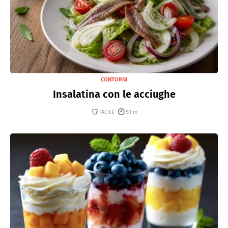
CONTORNI
Insalatina con le acciughe
FACILE
50 m