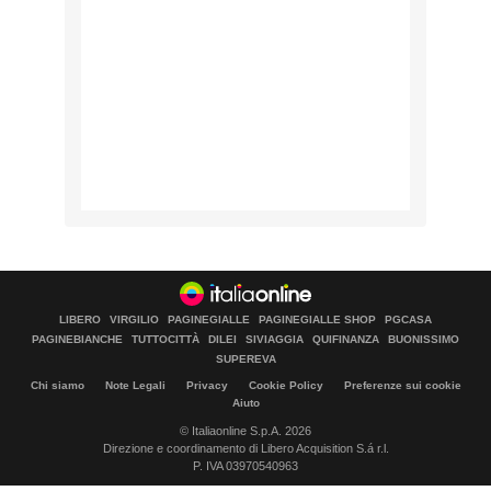
LIBERO
VIRGILIO
PAGINEGIALLE
PAGINEGIALLE SHOP
PGCASA
PAGINEBIANCHE
TUTTOCITTÀ
DILEI
SIVIAGGIA
QUIFINANZA
BUONISSIMO
SUPEREVA
Chi siamo
Note Legali
Privacy
Cookie Policy
Preferenze sui cookie
Aiuto
© Italiaonline S.p.A. 2026
Direzione e coordinamento di Libero Acquisition S.á r.l.
P. IVA 03970540963