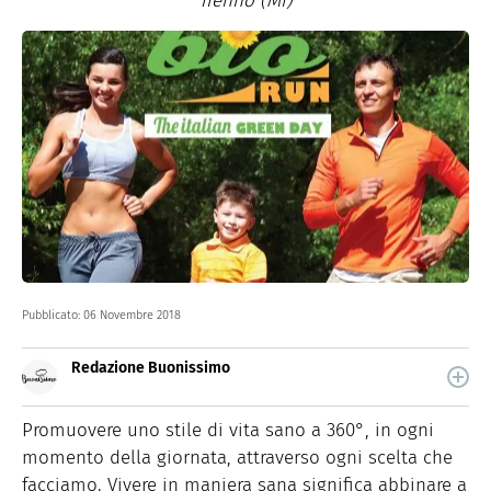
Trenno (Mi)
Pubblicato:
06 Novembre 2018
Redazione Buonissimo
Buonissimo è il magazine di cucina di Italiaonline nel
quale trovi idee veloci, facili e spiegate passo passo.
Promuovere uno stile di vita sano a 360°, in ogni
momento della giornata, attraverso ogni scelta che
facciamo. Vivere in maniera sana significa abbinare a