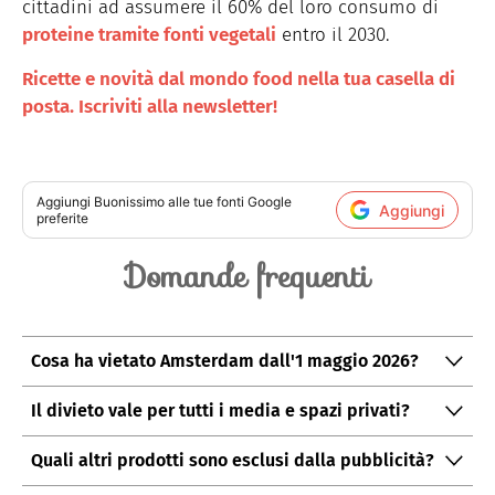
cittadini ad assumere il 60% del loro consumo di
proteine tramite fonti vegetali
entro il 2030.
Ricette e novità dal mondo food nella tua casella di
posta. Iscriviti alla newsletter!
Aggiungi
Buonissimo
alle tue fonti Google
Aggiungi
preferite
Domande frequenti
Cosa ha vietato Amsterdam dall'1 maggio 2026?
Il divieto riguarda la pubblicità su spazi comunali di
Il divieto vale per tutti i media e spazi privati?
carne e prodotti derivati da combustibili fossili, inclusi
No: non si applica a tv, stampa, radio, ristoranti,
cartelloni in stazioni e fermate.
Quali altri prodotti sono esclusi dalla pubblicità?
macellerie, supermercati (escluse vetrine esterne) né