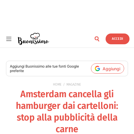
ACCEDI
Buonissimo
Aggiungi
Buonissimo
alle tue fonti Google
Aggiungi
preferite
HOME
MAGAZINE
Amsterdam cancella gli
hamburger dai cartelloni:
stop alla pubblicità della
carne