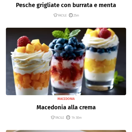
Pesche grigliate con burrata e menta
FACILE
25m
MACEDONIA
Macedonia alla crema
FACILE
1h 30m