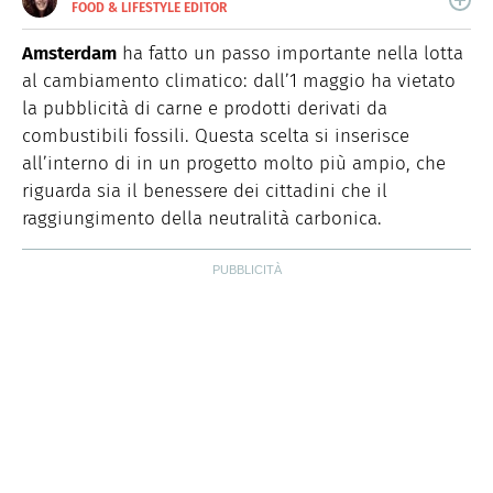
FOOD & LIFESTYLE EDITOR
E-
Nata nella città delle 100 torri, è laureata in Scienze
MAIL
Storiche. Curiosa e schietta, scrive di lifestyle, food e
Amsterdam
ha fatto un passo importante nella lotta
green dal 2018.
al cambiamento climatico: dall’1 maggio ha vietato
la pubblicità di carne e prodotti derivati da
combustibili fossili. Questa scelta si inserisce
all’interno di in un progetto molto più ampio, che
riguarda sia il benessere dei cittadini che il
raggiungimento della neutralità carbonica.