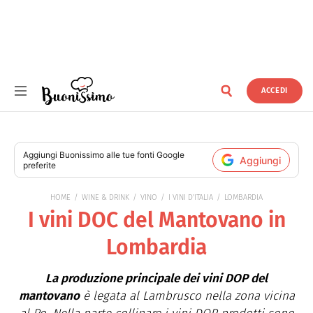
ACCEDI
Buonissimo
Aggiungi
Buonissimo
alle tue fonti Google
Aggiungi
preferite
HOME
WINE & DRINK
VINO
I VINI D'ITALIA
LOMBARDIA
I vini DOC del Mantovano in
Lombardia
La produzione principale dei vini DOP del
mantovano
è legata al Lambrusco nella zona vicina