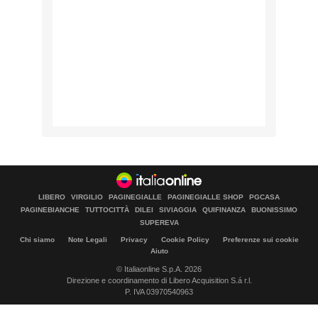
LIBERO
VIRGILIO
PAGINEGIALLE
PAGINEGIALLE SHOP
PGCASA
PAGINEBIANCHE
TUTTOCITTÀ
DILEI
SIVIAGGIA
QUIFINANZA
BUONISSIMO
SUPEREVA
Chi siamo
Note Legali
Privacy
Cookie Policy
Preferenze sui cookie
Aiuto
© Italiaonline S.p.A. 2026
Direzione e coordinamento di Libero Acquisition S.á r.l.
P. IVA 03970540963