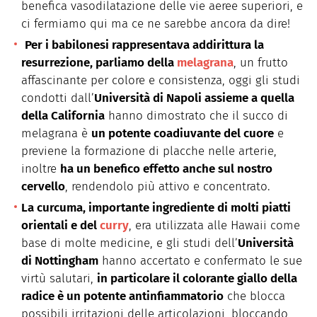
benefica vasodilatazione delle vie aeree superiori, e
ci fermiamo qui ma ce ne sarebbe ancora da dire!
Per i babilonesi rappresentava addirittura la
resurrezione, parliamo della
melagrana
, un frutto
affascinante per colore e consistenza, oggi gli studi
condotti dall’
Università di Napoli assieme a quella
della California
hanno dimostrato che il succo di
melagrana è
un potente coadiuvante del cuore
e
previene la formazione di placche nelle arterie,
inoltre
ha un benefico effetto anche sul nostro
cervello
, rendendolo più attivo e concentrato.
La curcuma, importante ingrediente di molti piatti
orientali e del
curry
, era utilizzata alle Hawaii come
base di molte medicine, e gli studi dell’
Università
di Nottingham
hanno accertato e confermato le sue
virtù salutari,
in particolare il colorante giallo della
radice è un potente antinfiammatorio
che blocca
possibili irritazioni delle articolazioni, bloccando