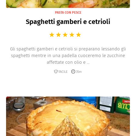
PASTA CON PESCE
Spaghetti gamberi e cetrioli
Gli spaghetti gamberi e cetrioli si preparano lessando gli
spaghetti mentre in una padella cuoceremo le zucchine
affettate con olio e ...
FACILE
35m