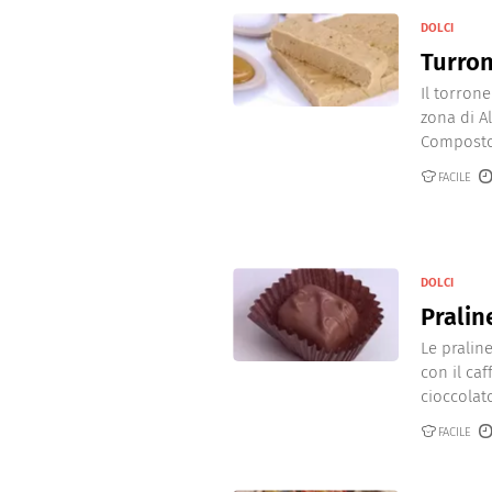
DOLCI
Turron
Il torron
zona di Al
Composto 
FACILE
DOLCI
Pralin
Le pralin
con il ca
cioccolato,
FACILE