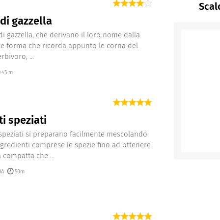
Scal
di gazzella
di gazzella, che derivano il loro nome dalla
re forma che ricorda appunto le corna del
rbivoro, ...
45 m
ti speziati
i speziati si preparano facilmente mescolando
 ingredienti comprese le spezie fino ad ottenere
 compatta che ...
IA
50m