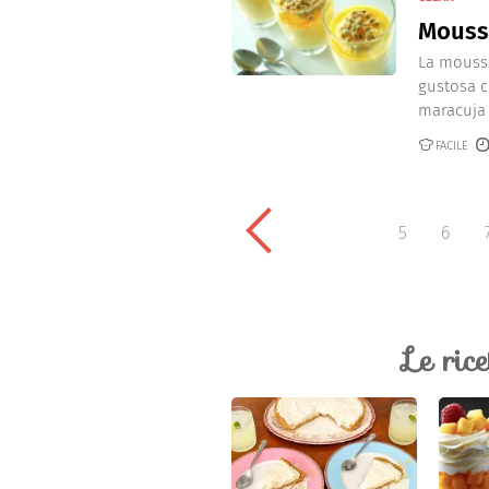
Mouss
La mousse
gustosa c
maracuja 
FACILE
5
6
Le ric