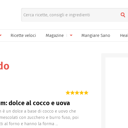
Ricette veloci
Magazine
Mangiare Sano
Hea
nno
Gelati
News
le
Pane pizza focacce
do
ella Donna
Salse e sughi
ella Mamma
Marmellate e confetture
el Papà
Conserve
m: dolce al cocco e uova
een
Ricette di base
m è un dolce a base di cocco e uovo che
escolati con zucchero e burro fuso, poi
Bevande
ti al forno e hanno la forma ...