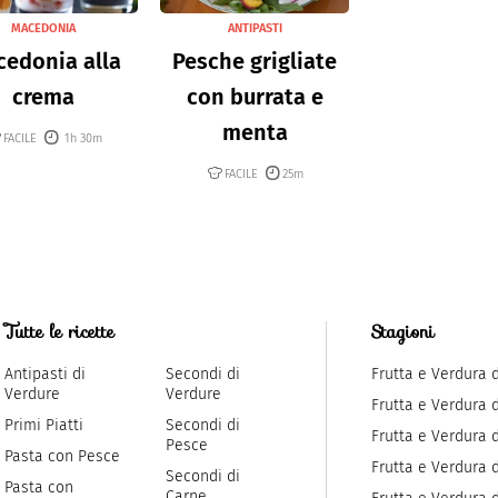
MACEDONIA
ANTIPASTI
edonia alla
Pesche grigliate
crema
con burrata e
menta
FACILE
1h 30m
FACILE
25m
Tutte le ricette
Stagioni
Antipasti di
Secondi di
Frutta e Verdura 
Verdure
Verdure
Frutta e Verdura 
Primi Piatti
Secondi di
Frutta e Verdura d
Pesce
Pasta con Pesce
Frutta e Verdura 
Secondi di
Pasta con
Carne