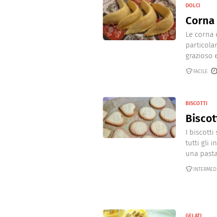
DOLCI
Corna 
Le corna 
particola
grazioso e
FACILE
BISCOTTI
Biscot
I biscott
tutti gli
una pasta
INTERMED
GELATI