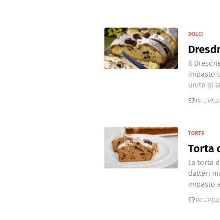
DOLCI
Dresdn
Il Dresdn
impasto d
unite al la
INTERMED
TORTE
Torta 
La torta 
datteri m
impasto an
INTERMED