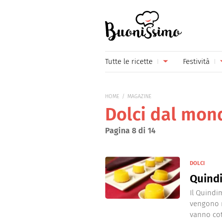
Buonissimo
Tutte le ricette
Festività
Antipasti
Capoda
HOME
MAGAZINE
Primi piatti
Carneva
Dolci dal mon
Secondi piatti
Festa d
Pagina 8 di 14
Piatti unici
Festa d
DOLCI
Contorni
Festa d
Quindi
Formaggi
Hallow
Il Quindi
vengono m
Frutta
Natale
vanno cot