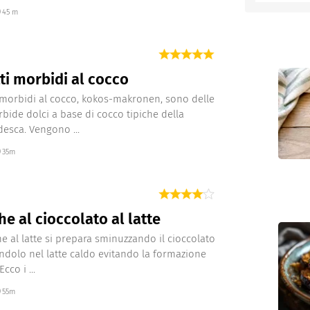
45 m
entino
ti morbidi al cocco
i morbidi al cocco, kokos-makronen, sono delle
bide dolci a base di cocco tipiche della
desca. Vengono ...
35m
e al cioccolato al latte
e al latte si prepara sminuzzando il cioccolato
endolo nel latte caldo evitando la formazione
cco i ...
55m