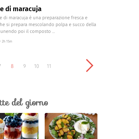
e di maracuja
 di maracuja è una preparazione fresca e
he si prepara mescolando polpa e succo della
unendo poi il composto ...
2h 15m
7
8
9
10
11
ette del giorno