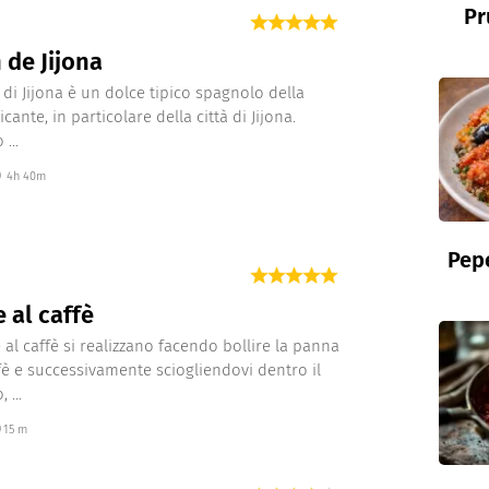
Pr
 de Jijona
e di Jijona è un dolce tipico spagnolo della
icante, in particolare della città di Jijona.
...
4h 40m
Pepe
e al caffè
e al caffè si realizzano facendo bollire la panna
ffè e successivamente sciogliendovi dentro il
 ...
15 m