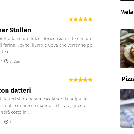
Mela
er Stollen
er Stollen è un dolce storico realizzato con un
i farina, lievito, burro e uova che verranno poi
tte e ...
IA
2h 25m
Pizz
con datteri
di datteri si prepara mescolando la polpa dei
acinata con noci e mandorle tritate, questo
drà cotto in ...
IA
1h