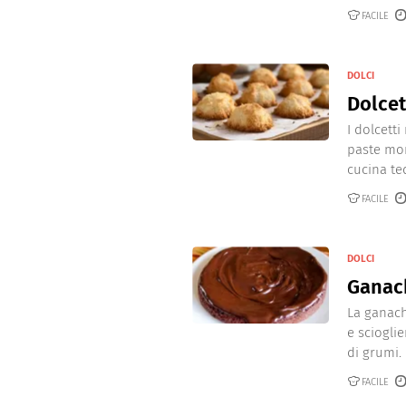
Dolci
Pasqua
FACILE
San Val
DOLCI
Dolcet
I dolcett
paste mor
cucina te
FACILE
DOLCI
Ganach
La ganach
e sciogli
di grumi. E
FACILE