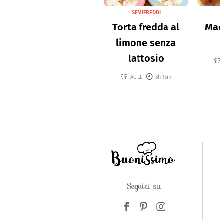
SEMIFREDDI
Torta fredda al
Mac
limone senza
lattosio
FACILE
3h 15m
Seguici su