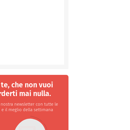
 te, che non vuoi
derti mai nulla.
a nostra newsletter con tutte le
 e il meglio della settimana