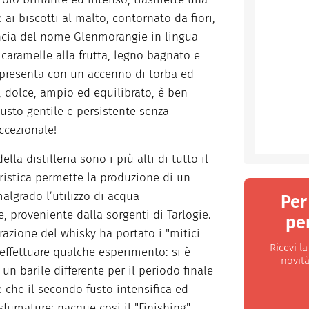
i biscotti al malto, contornato da fiori,
ncia del nome Glenmorangie in lingua
 caramelle alla frutta, legno bagnato e
i presenta con un accenno di torba ed
, dolce, ampio ed equilibrato, è ben
gusto gentile e persistente senza
ccezionale!
ella distilleria sono i più alti di tutto il
eristica permette la produzione di un
algrado l’utilizzo di acqua
Per
, proveniente dalla sorgenti di Tarlogie.
per
razione del whisky ha portato i "mitici
Ricevi l
effettuare qualche esperimento: si è
novità
n un barile differente per il periodo finale
 che il secondo fusto intensifica ed
sfumature; nacque cosi il "Finishing".