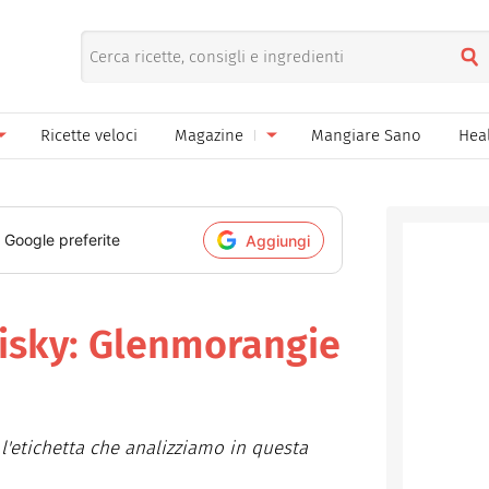
Ricette veloci
Magazine
Mangiare Sano
Hea
nno
Gelati
News
le
Pane pizza focacce
i Google preferite
Aggiungi
ella Donna
Salse e sughi
ella Mamma
Marmellate e confetture
isky: Glenmorangie
el Papà
Conserve
een
Ricette di base
 l'etichetta che analizziamo in questa
Bevande