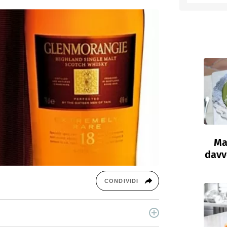
entino
Ma
davve
CONDIVIDI
cina di Italiaonline nel quale trovi idee veloci,