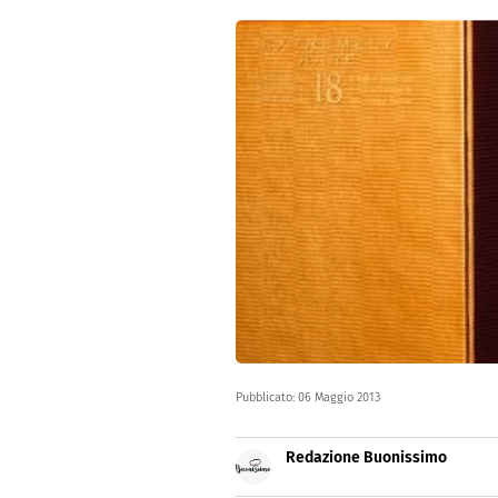
Dolci
Pasqua
San Val
Pubblicato:
06 Maggio 2013
Redazione Buonissimo
Buonissimo è il magazine di cu