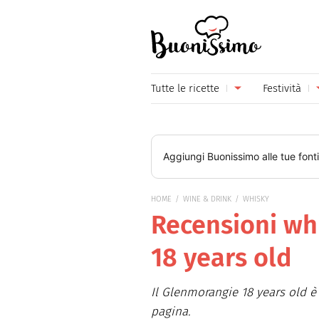
Buonissimo
Tutte le ricette
Festività
Antipasti
Capoda
Primi piatti
Carneva
Aggiungi
Buonissimo
alle tue font
Secondi piatti
Festa d
HOME
WINE & DRINK
WHISKY
Piatti unici
Festa d
Recensioni wh
Contorni
Festa d
18 years old
Formaggi
Hallow
Il Glenmorangie 18 years old è
Frutta
Natale
pagina.