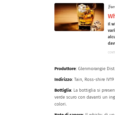
For
Wh
Il
w
var
alc
dav
CONT
Produttore
: Glenmorangie Disti
Indirizzo
: Tain, Ross-shire IV19
Bottiglia
: La bottiglia si pres
verde scuro con davanti un ing
colori.
Note di sapore
: Il whisky, di u