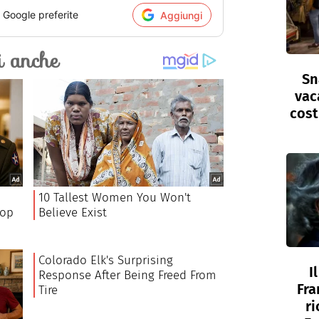
i Google preferite
Aggiungi
Sn
vac
cost
I
Fra
ri