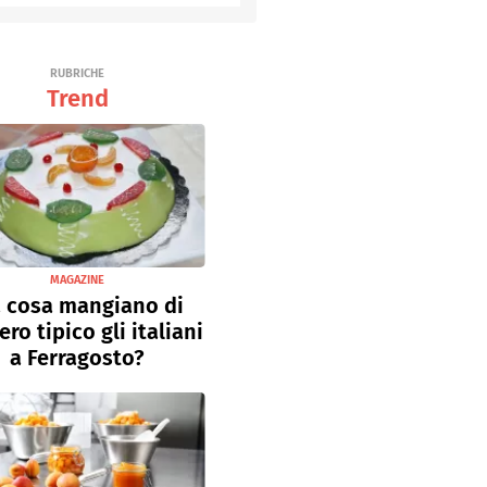
Senza uova
Ricette light
RUBRICHE
Trend
MAGAZINE
 cosa mangiano di
ro tipico gli italiani
a Ferragosto?