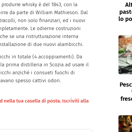
Al
 produrre whisky è del 1843, con la
past
birra da parte di William Mathieson. Dal
lo po
tracolli, non solo finanziari, ed i nuovi
ompletamente. Le odierne costruzioni
he se una ristrutturazione interna
nstallazione di due nuovi alambicchi.
cchi in totale (4 accoppiamenti). Da
a prima distilleria in Scozia ad usare il
icchi anziché i consueti fuochi di
savano spesso cattivi odori.
Pesc
fres
nella tua casella di posta. Iscriviti alla