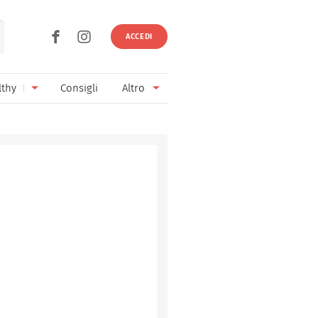
ACCEDI
lthy
Consigli
Altro
Ricette vegetariane
Ingredienti
Ricette vegane
Vini & Birre
Senza glutine
Cucina regionale
Senza lattosio
Cucina internazionale
Senza zucchero
Esperti
Senza burro
Contatti
Senza lievito