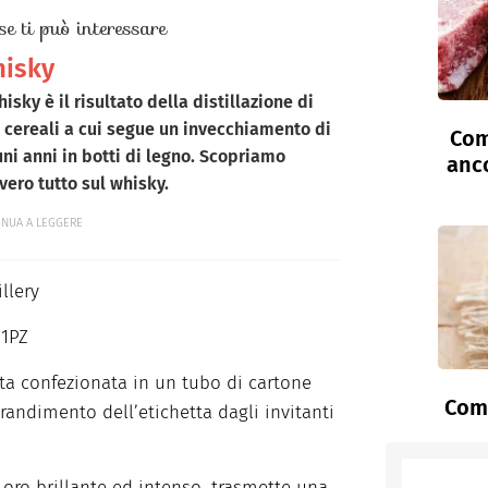
se ti può interessare
isky
hisky
è il risultato della distillazione di
i cereali a cui segue un invecchiamento di
Com
uni anni in botti di legno. Scopriamo
anc
vero tutto sul whisky.
INUA A LEGGERE
llery
 1PZ
enta confezionata in un tubo di cartone
Come
randimento dell’etichetta dagli invitanti
n oro brillante ed intenso, trasmette una