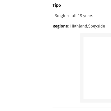
facili e spiegate passo passo.
Tipo
: Single-malt 18 years
Regione
: Highland,Speyside