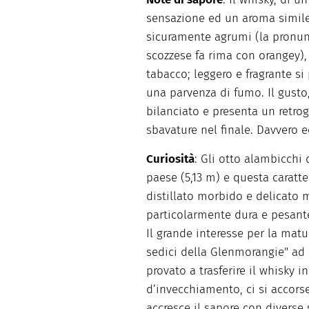
sensazione ed un aroma simile a
sicuramente agrumi (la pronu
scozzese fa rima con orangey),
tabacco; leggero e fragrante s
una parvenza di fumo. Il gusto
bilanciato e presenta un retro
sbavature nel finale. Davvero e
Curiosità
: Gli otto alambicchi d
paese (5,13 m) e questa caratt
distillato morbido e delicato m
particolarmente dura e pesante
Il grande interesse per la matu
sedici della Glenmorangie" ad 
provato a trasferire il whisky i
d’invecchiamento, ci si accorse
accresce il sapore con diverse 