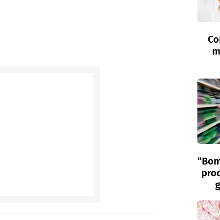
Co
m
“Bom
prod
g