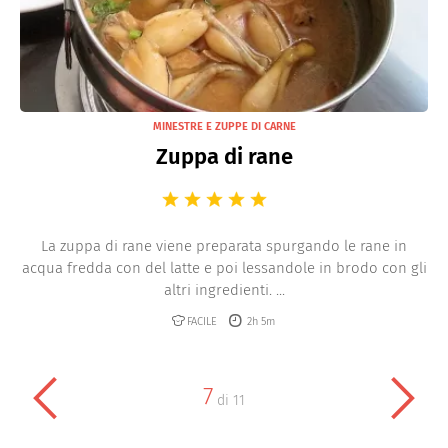
MINESTRE E ZUPPE DI CARNE
Zuppa di rane
La zuppa di rane viene preparata spurgando le rane in
acqua fredda con del latte e poi lessandole in brodo con gli
altri ingredienti. ...
FACILE
2h 5m
7
di
11