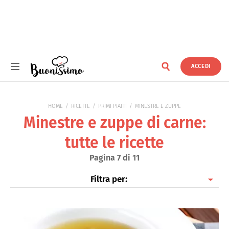
ACCEDI
Buonissimo
HOME
RICETTE
PRIMI PIATTI
MINESTRE E ZUPPE
Minestre e zuppe di carne:
tutte le ricette
Pagina 7 di 11
Filtra per:
Minestre e zuppe di verdure
Minestre e zuppe di carne