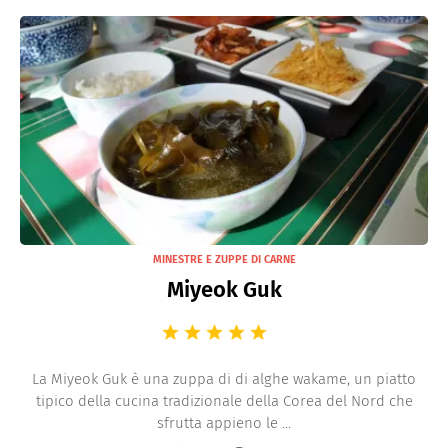
MINESTRE E ZUPPE DI CARNE
Miyeok Guk
La Miyeok Guk è una zuppa di di alghe wakame, un piatto
tipico della cucina tradizionale della Corea del Nord che
sfrutta appieno le ...