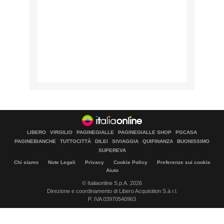
LIBERO
VIRGILIO
PAGINEGIALLE
PAGINEGIALLE SHOP
PGCASA
PAGINEBIANCHE
TUTTOCITTÀ
DILEI
SIVIAGGIA
QUIFINANZA
BUONISSIMO
SUPEREVA
Chi siamo
Note Legali
Privacy
Cookie Policy
Preferenze sui cookie
Aiuto
© Italiaonline S.p.A. 2026
Direzione e coordinamento di Libero Acquisition S.á r.l.
P. IVA 03970540963