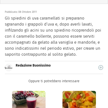
Pubblicato:
08 Ottobre 2011
Gli spiedini di uva caramellati si preparano
sgranando i grappoli d’uva e, dopo averli lavati,
infilzando gli acini su uno spiedino ricoprendoli poi
con il caramello bollente, possono essere serviti
accompagnati da gelato alla vaniglia e mandorle, e
sono indicatissimi nel periodo estivo, per creare un
saporito contrappunto al solito gelato.
Redazione Buonissimo
Buonissimo è il magazine di cucina di Italiaonline nel
quale trovi idee veloci, facili e spiegate passo passo.
Oppure ti potrebbero interessare