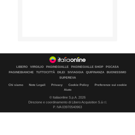
LIBERO
VIRGILIO
PAGINEGIALLE
PAGINEGIALLE SHOP
PGCASA
PAGINEBIANCHE
TUTTOCITTÀ
DILEI
SIVIAGGIA
QUIFINANZA
BUONISSIMO
SUPEREVA
Chi siamo
Note Legali
Privacy
Cookie Policy
Preferenze sui cookie
Aiuto
© Italiaonline S.p.A. 2026
Direzione e coordinamento di Libero Acquisition S.á r.l.
P. IVA 03970540963