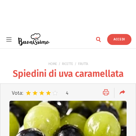
ACCEDI
Buonissimo
HOME
RICETTE
FRUTTA
Spiedini di uva caramellata
Vota:
4