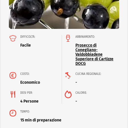
DIFFICOLTÀ:
ABBINAMENTO:
Facile
Prosecco di
Conegliano-
Valdobbiadene
Superiore di Cartizze
DOCG
COSTO:
CUCINA REGIONALE:
Economico
-
DOSI PER:
CALORIE:
4 Persone
-
TEMPO:
15 min di preparazione