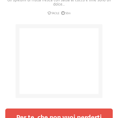
Gli spiedini di frutta fresca con salsa al cocco e lime sono un
dolce...
FACILE
50m
Per te, che non vuoi perderti