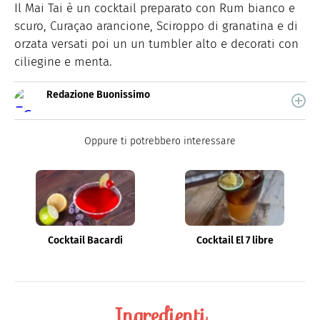
Il Mai Tai è un cocktail preparato con Rum bianco e
scuro, Curaçao arancione, Sciroppo di granatina e di
orzata versati poi un un tumbler alto e decorati con
ciliegine e menta.
Redazione Buonissimo
Buonissimo è il magazine di cucina di Italiaonline nel
quale trovi idee veloci, facili e spiegate passo passo.
Oppure ti potrebbero interessare
Cocktail Bacardi
Cocktail El 7 libre
Ingredienti