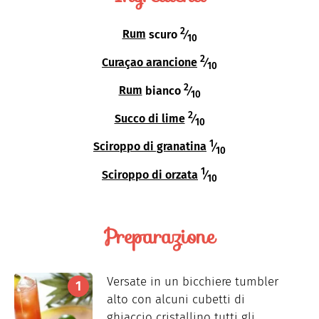
2
Rum
scuro
⁄
10
2
Curaçao arancione
⁄
10
2
Rum
bianco
⁄
10
2
Succo di lime
⁄
10
1
Sciroppo di granatina
⁄
10
1
Sciroppo di orzata
⁄
10
Preparazione
Versate in un bicchiere tumbler
alto con alcuni cubetti di
ghiaccio cristallino tutti gli