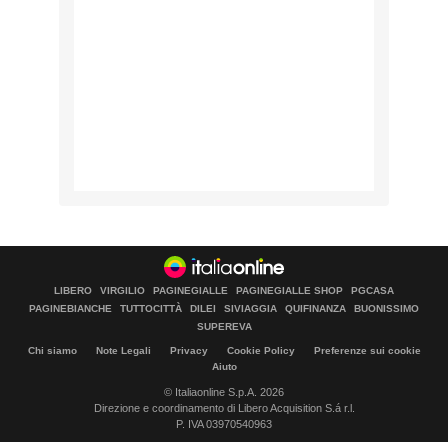
LIBERO
VIRGILIO
PAGINEGIALLE
PAGINEGIALLE SHOP
PGCASA
PAGINEBIANCHE
TUTTOCITTÀ
DILEI
SIVIAGGIA
QUIFINANZA
BUONISSIMO
SUPEREVA
Chi siamo
Note Legali
Privacy
Cookie Policy
Preferenze sui cookie
Aiuto
© Italiaonline S.p.A. 2026
Direzione e coordinamento di Libero Acquisition S.á r.l.
P. IVA 03970540963