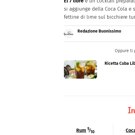
El 7 libre
è un cocktail prepara
si aggiunge della Coca Cola e 
fettine di lime sul bicchiere tu
Redazione Buonissimo
Buonissimo è il magazine di cu
facili e spiegate passo passo.
Oppure ti 
Ricetta Cuba Li
In
5
Rum
⁄
Coc
10