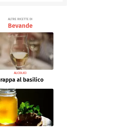
Senza uova
Ricette light
ALTRE RICETTE DI
Bevande
ALCOLICI
rappa al basilico