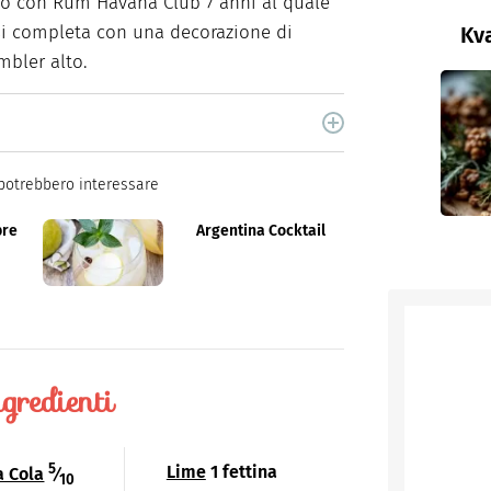
to con Rum Havana Club 7 anni al quale
si completa con una decorazione di
Kva
mbler alto.
cina di Italiaonline nel quale trovi idee veloci,
potrebbero interessare
bre
Argentina Cocktail
gredienti
5
Lime
1 fettina
a Cola
⁄
10