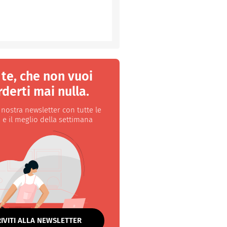
 te, che non vuoi
derti mai nulla.
a nostra newsletter con tutte le
 e il meglio della settimana
RIVITI ALLA NEWSLETTER