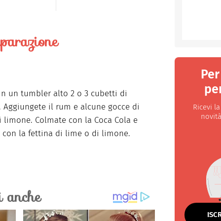
parazione
Per
per
in un tumbler alto 2 o 3 cubetti di
. Aggiungete il rum e alcune gocce di
Ricevi l
novità
i limone. Colmate con la Coca Cola e
 con la fettina di lime o di limone.
ISC