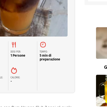
entino
DOSI PER:
TEMPO:
1 Persone
5 min di
preparazione
G
LE:
CALORIE:
-