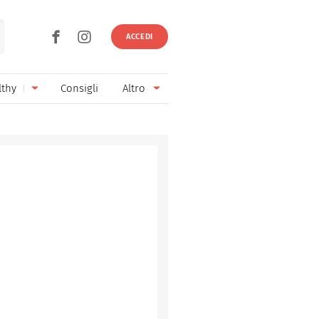
ACCEDI
lthy
Consigli
Altro
Ricette vegetariane
Ingredienti
Ricette vegane
Vini & Birre
Senza glutine
Cucina regionale
Senza lattosio
Cucina internazionale
Senza zucchero
Esperti
Senza burro
Contatti
Senza lievito