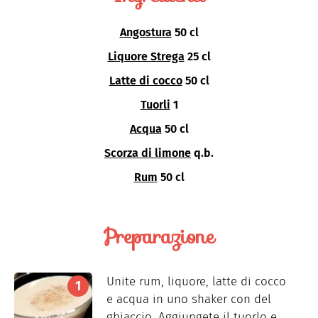
Angostura
50 cl
Liquore Strega
25 cl
Latte di cocco
50 cl
Tuorli
1
Acqua
50 cl
Scorza di limone
q.b.
Rum
50 cl
Preparazione
Unite rum, liquore, latte di cocco
e acqua in uno shaker con del
ghiaccio. Aggiungete il tuorlo e