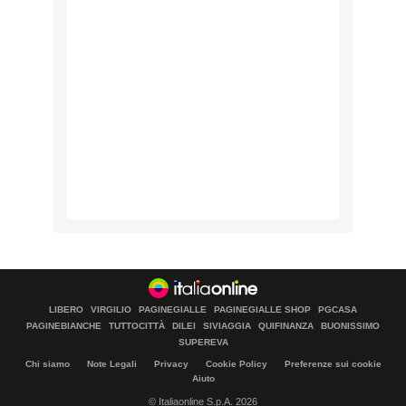
LIBERO
VIRGILIO
PAGINEGIALLE
PAGINEGIALLE SHOP
PGCASA
PAGINEBIANCHE
TUTTOCITTÀ
DILEI
SIVIAGGIA
QUIFINANZA
BUONISSIMO
SUPEREVA
Chi siamo
Note Legali
Privacy
Cookie Policy
Preferenze sui cookie
Aiuto
© Italiaonline S.p.A. 2026