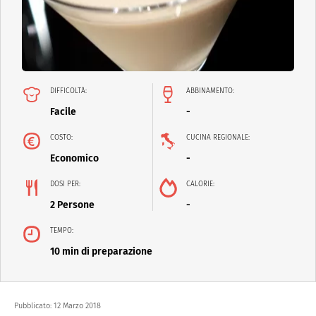
DIFFICOLTÀ:
ABBINAMENTO:
Facile
-
COSTO:
CUCINA REGIONALE:
Economico
-
DOSI PER:
CALORIE:
2 Persone
-
TEMPO:
10 min di preparazione
Pubblicato:
12 Marzo 2018