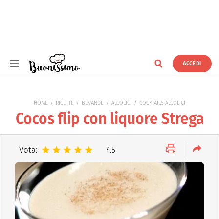
ACCEDI
Buonissimo
HOME
RICETTE
BEVANDE
ALCOLICI
COCKTAILS ALCOLICI
Cocos flip con liquore Strega
Vota:
4.5