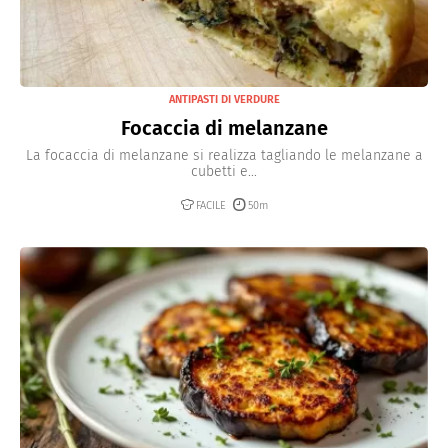
ANTIPASTI DI VERDURE
Focaccia di melanzane
La focaccia di melanzane si realizza tagliando le melanzane a
cubetti e...
FACILE
50m