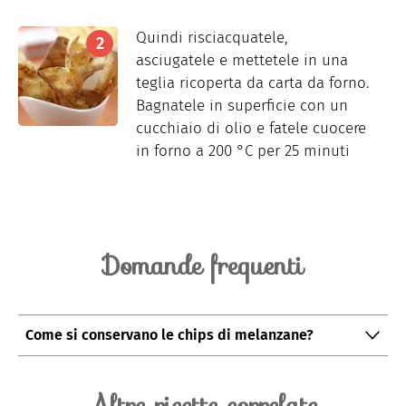
Quindi risciacquatele,
asciugatele e mettetele in una
teglia ricoperta da carta da forno.
Bagnatele in superficie con un
cucchiaio di olio e fatele cuocere
in forno a 200 °C per 25 minuti
Domande frequenti
Come si conservano le chips di melanzane?
Le chips di melanzane si conservano per un giorno in
un contenitore ermetico, se fritte però è meglio
Altre ricette correlate