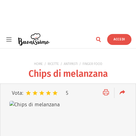
ACCEDI
Buonissimo
HOME
RICETTE
ANTIPASTI
FINGER FOOD
Chips di melanzana
Vota:
5