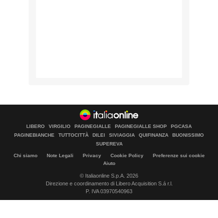
LIBERO
VIRGILIO
PAGINEGIALLE
PAGINEGIALLE SHOP
PGCASA
PAGINEBIANCHE
TUTTOCITTÀ
DILEI
SIVIAGGIA
QUIFINANZA
BUONISSIMO
SUPEREVA
Chi siamo
Note Legali
Privacy
Cookie Policy
Preferenze sui cookie
Aiuto
© Italiaonline S.p.A. 2026
Direzione e coordinamento di Libero Acquisition S.á r.l.
P. IVA 03970540963