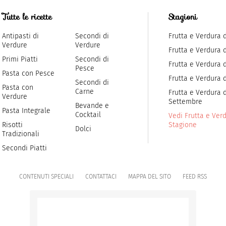
Tutte le ricette
Stagioni
Antipasti di
Secondi di
Frutta e Verdura 
Verdure
Verdure
Frutta e Verdura 
Primi Piatti
Secondi di
Frutta e Verdura d
Pesce
Pasta con Pesce
Frutta e Verdura 
Secondi di
Pasta con
Carne
Frutta e Verdura d
Verdure
Settembre
Bevande e
Pasta Integrale
Cocktail
Vedi Frutta e Verd
Risotti
Stagione
Dolci
Tradizionali
Secondi Piatti
CONTENUTI SPECIALI
CONTATTACI
MAPPA DEL SITO
FEED RSS