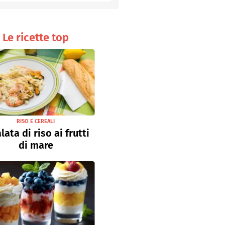
Senza uova
Ricette light
Le ricette top
RISO E CEREALI
lata di riso ai frutti
di mare