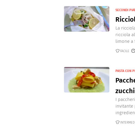
SECONDI PIAT
Riccio
La ricciol
ricciola 
limone a fe
FACILE
PASTA CON P
Pacche
zucch
I paccher
invitante
ingredient
INTERMED