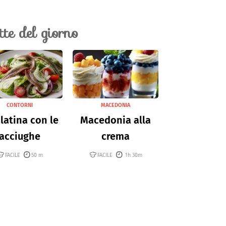
ette del giorno
CONTORNI
MACEDONIA
latina con le
Macedonia alla
acciughe
crema
FACILE
50 m
FACILE
1h 30m