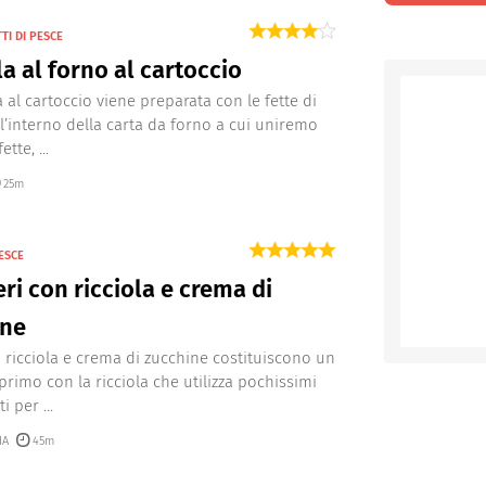
TI DI PESCE
la al forno al cartoccio
a al cartoccio viene preparata con le fette di
all’interno della carta da forno a cui uniremo
tte, ...
25m
ESCE
ri con ricciola e crema di
ine
i ricciola e crema di zucchine costituiscono un
 primo con la ricciola che utilizza pochissimi
i per ...
IA
45m