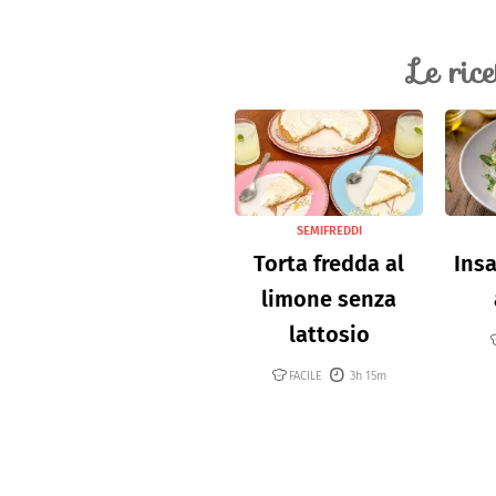
Le ric
SEMIFREDDI
Torta fredda al
Insa
limone senza
lattosio
FACILE
3h 15m