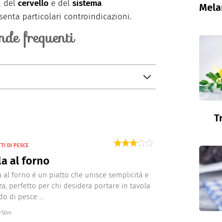
, del
cervello
e del
sistema
Mela
senta particolari controindicazioni.
de frequenti
l suo sapore delicato, che ricorda molto
 compatte e gustose.
T
TI DI PESCE
la al forno
la al forno è un piatto che unisce semplicità e
za, perfetto per chi desidera portare in tavola
o di pesce ...
50m