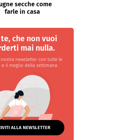
ugne secche come
farle in casa
 te, che non vuoi
derti mai nulla.
a nostra newsletter con tutte le
 e il meglio della settimana
RIVITI ALLA NEWSLETTER