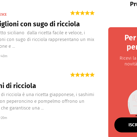
Pr
ESCE
glioni con sugo di ricciola
to siciliano dalla ricetta facile e veloce, i
Per
oni con sugo di ricciola rappresentano un mix
per
one e ...
40m
Ricevi l
novità
i di ricciola
 di ricciola è una ricetta giapponese, i sashimi
 con peperoncino e pompelmo offrono un
 che garantisce una ...
20m
ISC