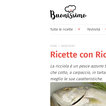
Buonissimo
Tutte le ricette
Festività
Antipasti
Capoda
HOME
INGREDIENTI
Primi piatti
Carneva
Ricette con Ri
Secondi piatti
Festa d
La ricciola è un pesce azzurro t
Piatti unici
Festa d
che cotto, a carpaccio, in tart
meglio le sue caratteristiche.
Contorni
Festa d
Formaggi
Hallow
Frutta
Natale