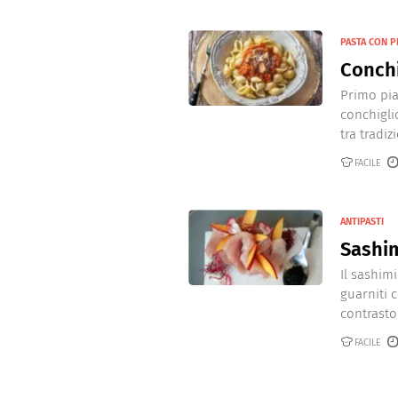
PASTA CON P
Conchi
Primo piat
conchigli
tra tradizi
FACILE
ANTIPASTI
Sashim
Il sashimi
guarniti
contrasto
FACILE