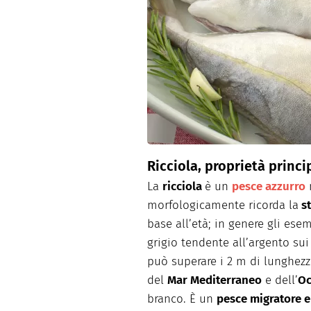
Dolci
Pasqua
San Val
Ricciola, proprietà princi
La
ricciola
è un
pesce azzurro
morfologicamente ricorda la
st
base all’età; in genere gli es
grigio tendente all’argento sui
può superare i 2 m di lunghezz
del
Mar Mediterraneo
e dell’
Oc
branco. È un
pesce migratore e