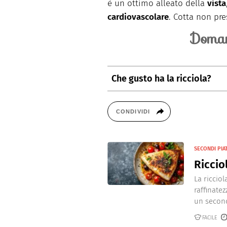
è un ottimo alleato della
vista
cardiovascolare
. Cotta non pre
Doman
Che gusto ha la ricciola?
La ricciola si caratterizza per i
quello del tonno, e per le carni
CONDIVIDI
SECONDI PIAT
Riccio
La riccio
raffinatez
un second
FACILE