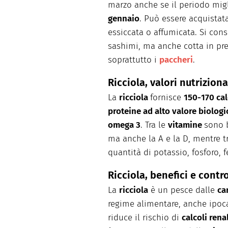
marzo anche se il periodo migl
gennaio
. Può essere acquistata 
essiccata o affumicata. Si cons
sashimi, ma anche cotta in prel
soprattutto i
paccheri
.
Ricciola, valori nutriziona
La
ricciola
fornisce
150-
170 cal
proteine ad alto valore biologi
omega 3
. Tra le
vitamine
sono 
ma anche la A e la D, mentre tr
quantità di potassio, fosforo, f
Ricciola, benefici e contr
La
ricciola
è un pesce dalle
ca
regime alimentare, anche ipoca
riduce il rischio di
calcoli renal