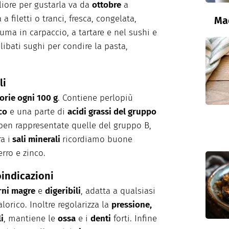
iore per gustarla va da
ottobre
a
a filetti o tranci, fresca, congelata,
Ma
uma in carpaccio, a tartare e nel sushi e
ibati sughi per condire la pasta,
li
orie ogni 100 g
. Contiene perlopiù
co
e una parte di
acidi grassi del gruppo
ben rappresentate quelle del gruppo B,
a i
sali minerali
ricordiamo buone
erro e zinco.
oindicazioni
rni magre
e
digeribili
, adatta a qualsiasi
lorico. Inoltre
regolarizza la
pressione,
i
, mantiene le
ossa
e i
denti
forti. Infine