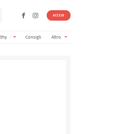
ACCEDI
lthy
Consigli
Altro
Ricette vegetariane
Ingredienti
Ricette vegane
Vini & Birre
Senza glutine
Cucina regionale
Senza lattosio
Cucina internazionale
Senza zucchero
Esperti
Senza burro
Contatti
Senza lievito