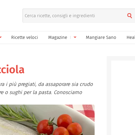
Ricette veloci
Magazine
Mangiare Sano
Hea
nno
Gelati
News
le
Pane pizza focacce
cciola
ella Donna
Salse e sughi
ra i più pregiati, da assaporare sia crudo
ella Mamma
Marmellate e confetture
are o sughi per la pasta. Conosciamo
el Papà
Conserve
een
Ricette di base
Bevande