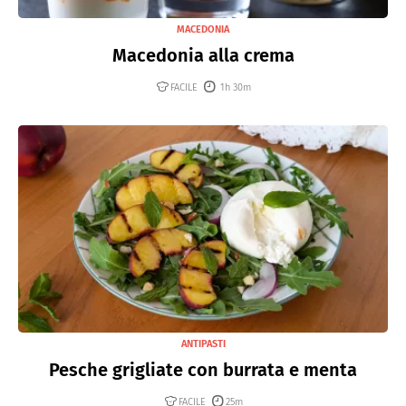
MACEDONIA
Macedonia alla crema
FACILE
1h 30m
ANTIPASTI
Pesche grigliate con burrata e menta
FACILE
25m