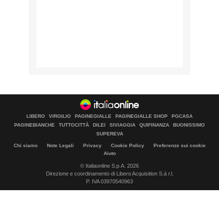
LIBERO
VIRGILIO
PAGINEGIALLE
PAGINEGIALLE SHOP
PGCASA
PAGINEBIANCHE
TUTTOCITTÀ
DILEI
SIVIAGGIA
QUIFINANZA
BUONISSIMO
SUPEREVA
Chi siamo
Note Legali
Privacy
Cookie Policy
Preferenze sui cookie
Aiuto
© Italiaonline S.p.A. 2026
Direzione e coordinamento di Libero Acquisition S.á r.l.
P. IVA 03970540963