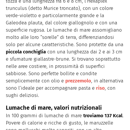
tozza e una lunghezza fra 6 e 8 cm, l’Hexaplex
trunculus (detto Murice troncato), con un colore
verde-violetto e particolarmente grande e la
Galeodea plauta, dal colore giallognolo e con una
superficie rugosa. Le lumache di mare assomigliano
molto alle loro “sorelle” di terra, differenziandosi
solo per alcune caratteristiche. Sono protette da una
piccola conchiglia
con una lunghezza dai 2 e ai 3 cm
e sfumature giallastre-brune. Si trovano soprattutto
nelle aree costiere, in prossimità di superfici
sabbiose. Sono perfette bollite e condite
semplicemente con olio e
prezzemolo
, in alternativa
sono l’ideale per accompagnare pasta e
riso
, con
sughi deliziosi.
Lumache di mare, valori nutrizionali
In 100 grammi di lumache di mare
troviamo 137 Kcal
.
Povere di calorie e ricche di gusto, le maruzzelle